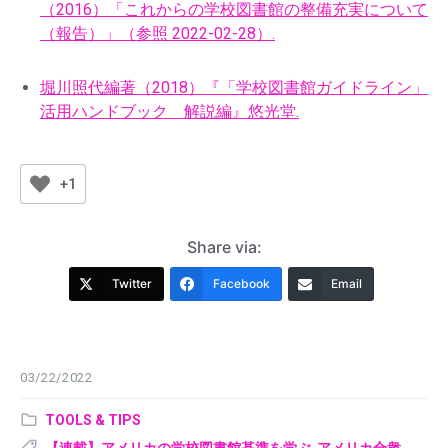
（2016）「これからの学校図書館の整備充実について
（報告）」（参照 2022-02-28）.
堀川照代編著（2018）『「学校図書館ガイドライン」
活用ハンドブック 解説編』悠光堂
.
+1
Share via:
Twitter
Facebook
Email
03/22/2022
Category:
TOOLS & TIPS
Tags: