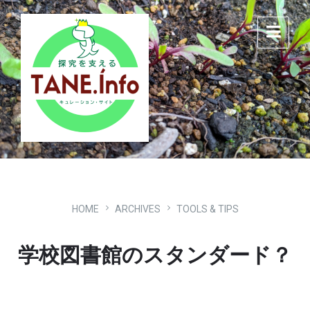
Skip
Skip
Skip
to
to
to
content
main
footer
navigation
HOME
ARCHIVES
TOOLS & TIPS
学校図書館のスタンダード？