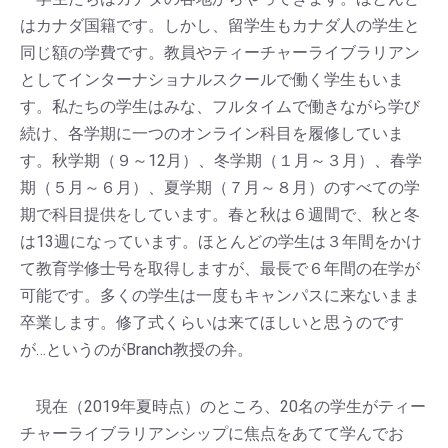
はカナダ国籍です。しかし、留学生もカナダ人の学生と
同じ額の学費です。教員やティーチャーライブラリアン
としてインターナショナルスクールで働く学生もいま
す。私たちの学生はみな、フルタイムで働きながら学び
続け、各学期に一つのオンライン科目を履修していま
す。秋学期（９～12月）、冬学期（１月～３月）、春学
期（５月～６月）、夏学期（７月～８月）のすべての学
期で科目提供をしています。春と秋は６週間で、秋と冬
は13週になっています。ほとんどの学生は３年間をかけ
て教育学修士号を取得しますが、最長で６年間の在学が
可能です。多くの学生は一度もキャンパスに来ないまま
卒業します。修了式くらいは来てほしいと思うのです
が…というのがBranch教授の弁。
現在（2019年夏時点）のところ、20名の学生がティー
チャーライブラリアンシップに焦点をあてて学んでお