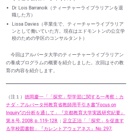
Dr. Lois Barranoik（ティーチャーライブラリアンを退
職した方）
Lissa Davies（卒業生で、ティーチャーライブラリア
ンとして働いていた方。現在はエドモントンの公立学
校のための学区のコンサルタント）
今回はアルバータ大学のティーチャーライブラリアン
の養成プログラムの概要を紹介しました。次回はその教
育の内容を紹介します。
（注１）
徳岡慶一「「探究」型学習に関する一考察：カ
ナダ・アルバータ州教育省教師用手引き書”Focus on
Inquiry”の分析を通して」『京都教育大学実践研究紀要』
第８号, 2008, p. 119-128.
；
足立正治「「探究」を促進す
る学校図書館」『カレントアウェアネス』No. 297,