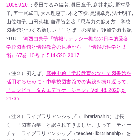
2008.9.20.
；桑田てるみ編著, 眞田章子, 庭井史絵, 野村愛
子, 五十嵐卓司, 大木理恵子, 木之下瞬, 黒瀬卓秀, 法土明子,
山佐知子, 山田英雄, 唐澤智之著『思考力の鍛え方：学校
図書館とつくる新しい「ことば」の授業』静岡学術出版,
2010.；
河西由美子「情報リテラシー概念の日本的受容：
学校図書館と情報教育の見地から」『情報の科学と技
術』67巻, 10号, p. 514-520, 2017.
（注２）例えば、
庭井史絵「学校教育のなかで図書館を
活用するために：中学校図書館での実践を振り返って」
『コンピュータ＆エデュケーション』Vol. 48, 2020, p.
31-36.
（注３）ライブラリアンシップ（Librarianship）は長
く、「図書館学」と訳されてきました。よって、ティー
チャーライブラリアンシップ（teacher-librarianship）を