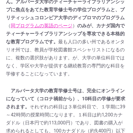
ん。アルバータ大学のティーチャーライブラリアンシッ
プに焦点をあてた教育学修士号の学位プログラムと、ブ
リティッシュコロンビア大学のディプロマのプログラム
（
同プログラムの英語のページ
）
のみが、カナダ国内で
ティーチャーライブラリアンシップを専攻できる本格的
な教育プログラムです。
最も人口の多い州であるオンタ
リオ州では、教員が学校図書館スペシャリストになるの
に、複数の選択肢があります。が、大学の単位科目では
なく、学区や大学が提供する継続教育の専門的な科目を
学修することになっています。
アルバータ大学の教育学修士号は、完全にオンライン
になっていて（コロナ禍前から）、10科目の学修が要求
されます。
それぞれの科目は３単位科目で、１学期に39
～42時間の授業時間になります。１科目は約1,200カナ
ダドル（日本円で約113,000円）であり、図書の購入が
求められるとしても、100カナダドル（約9,400円）以下