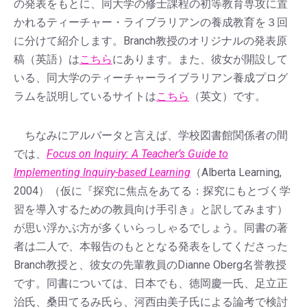
の発表をもとに、同大学の修士課程の初等教育専攻に置
かれるティーチャー・ライブラリアンの養成教育を３回
に分けて紹介します。Branch教授のオリジナルの発表原
稿（英語）は
こちら
にあります。また、彼女が開設して
いる、同大学のティーチャーライブラリアン養成プログ
ラムを説明しているサイトは
こちら
（英文）です。
ちなみにアルバータと言えば、学校図書館関係者の間
では、
Focus on Inquiry: A Teacher’s Guide to
Implementing Inquiry-based Learning
（Alberta Learning,
2004）（仮に『探究に焦点をあてる：探究にもとづく学
習を導入するための教員向け手引き』と訳してみます）
が思い浮かぶ方が多くいらっしゃるでしょう。同書の著
者は二人で、本報告のもととなる発表をしてくださった
Branch教授と、彼女の先輩教員のDianne Oberg名誉教授
です。同書については、日本でも、徳岡慶一氏、足立正
治氏、桑田てるみ氏ら、河西由美子氏による論考で検討