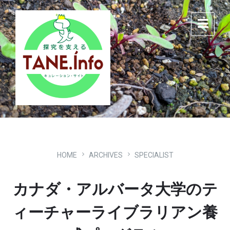
Skip
Skip
Skip
to
to
to
content
main
footer
navigation
HOME
ARCHIVES
SPECIALIST
カナダ・アルバータ大学のテ
ィーチャーライブラリアン養