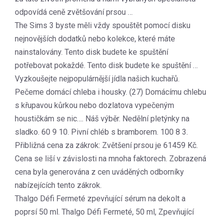
odpovídá ceně zvětšování prsou …
The Sims 3 byste měli vždy spouštět pomocí disku
nejnovějších dodatků nebo kolekce, které máte
nainstalovány. Tento disk budete ke spuštění
potřebovat pokaždé. Tento disk budete ke spuštění …
Vyzkoušejte nejpopulárnější jídla našich kuchařů.
Pečeme domácí chleba i housky. (27) Domácímu chlebu
s křupavou kůrkou nebo dozlatova vypečeným
houstičkám se nic…. Náš výběr. Nedělní pletýnky na
sladko. 60 9 10. Pivní chléb s bramborem. 100 8 3.
Přibližná cena za zákrok: Zvětšení prsou je 61459 Kč.
Cena se liší v závislosti na mnoha faktorech. Zobrazená
cena byla generována z cen uváděných odborníky
nabízejících tento zákrok.
Thalgo Défi Fermeté zpevňující sérum na dekolt a
poprsí 50 ml. Thalgo Défi Fermeté, 50 ml, Zpevňující