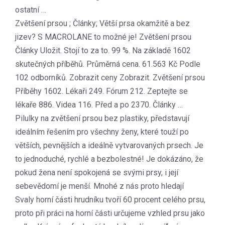
ostatní …
Zvětšení prsou ; Články; Větší prsa okamžitě a bez
jizev? S MACROLANE to možné je! Zvětšení prsou
Články Uložit. Stojí to za to. 99 %. Na základě 1602
skutečných příběhů. Průměrná cena. 61.563 Kč Podle
102 odborníků. Zobrazit ceny Zobrazit. Zvětšení prsou
Příběhy 1602. Lékaři 249. Fórum 212. Zeptejte se
lékaře 886. Videa 116. Před a po 2370. Články …
Pilulky na zvětšení prsou bez plastiky, představují
ideálním řešením pro všechny ženy, které touží po
větších, pevnějších a ideálně vytvarovaných prsech. Je
to jednoduché, rychlé a bezbolestné! Je dokázáno, že
pokud žena není spokojená se svými prsy, i její
sebevědomí je menší. Mnohé z nás proto hledají
Svaly horní části hrudníku tvoří 60 procent celého prsu,
proto při práci na horní části určujeme vzhled prsu jako