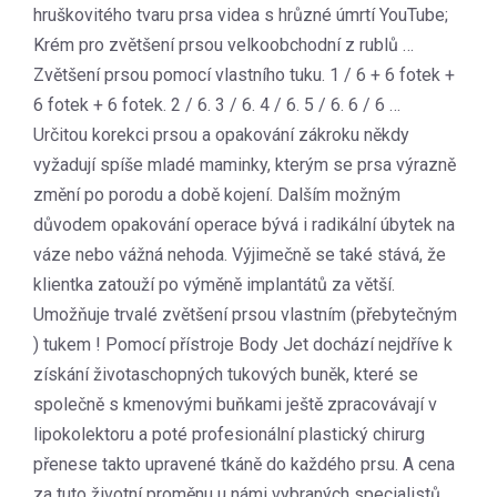
hruškovitého tvaru prsa videa s hrůzné úmrtí YouTube;
Krém pro zvětšení prsou velkoobchodní z rublů …
Zvětšení prsou pomocí vlastního tuku. 1 / 6 + 6 fotek +
6 fotek + 6 fotek. 2 / 6. 3 / 6. 4 / 6. 5 / 6. 6 / 6 …
Určitou korekci prsou a opakování zákroku někdy
vyžadují spíše mladé maminky, kterým se prsa výrazně
změní po porodu a době kojení. Dalším možným
důvodem opakování operace bývá i radikální úbytek na
váze nebo vážná nehoda. Výjimečně se také stává, že
klientka zatouží po výměně implantátů za větší.
Umožňuje trvalé zvětšení prsou vlastním (přebytečným
) tukem ! Pomocí přístroje Body Jet dochází nejdříve k
získání životaschopných tukových buněk, které se
společně s kmenovými buňkami ještě zpracovávají v
lipokolektoru a poté profesionální plastický chirurg
přenese takto upravené tkáně do každého prsu. A cena
za tuto životní proměnu u námi vybraných specialistů