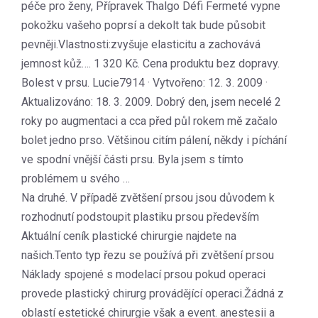
péče pro ženy, Přípravek Thalgo Défi Fermeté vypne
pokožku vašeho poprsí a dekolt tak bude působit
pevněji.Vlastnosti:zvyšuje elasticitu a zachovává
jemnost kůž…. 1 320 Kč. Cena produktu bez dopravy.
Bolest v prsu. Lucie7914 · Vytvořeno: 12. 3. 2009 ·
Aktualizováno: 18. 3. 2009. Dobrý den, jsem necelé 2
roky po augmentaci a cca před půl rokem mě začalo
bolet jedno prso. Většinou citím pálení, někdy i píchání
ve spodní vnější části prsu. Byla jsem s tímto
problémem u svého …
Na druhé. V případě zvětšení prsou jsou důvodem k
rozhodnutí podstoupit plastiku prsou především
Aktuální ceník plastické chirurgie najdete na
našich.Tento typ řezu se používá při zvětšení prsou
Náklady spojené s modelací prsou pokud operaci
provede plastický chirurg provádějící operaci.Žádná z
oblastí estetické chirurgie však a event. anestesii a