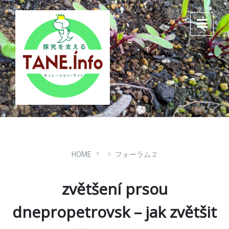
Skip
Skip
Skip
to
to
to
content
main
footer
navigation
HOME
フォーラム２
zvětšení prsou
dnepropetrovsk – jak zvětšit