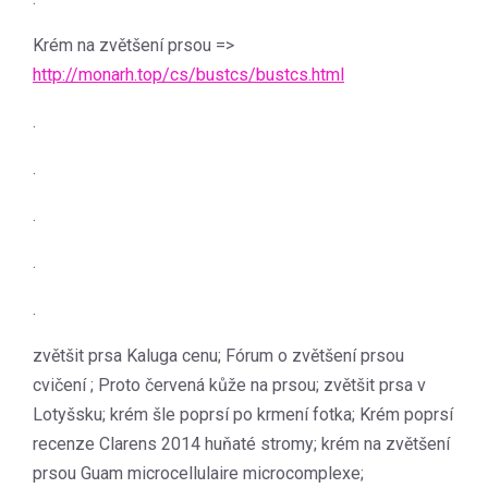
Krém na zvětšení prsou =>
http://monarh.top/cs/bustcs/bustcs.html
.
.
.
.
.
zvětšit prsa Kaluga cenu; Fórum o zvětšení prsou
cvičení ; Proto červená kůže na prsou; zvětšit prsa v
Lotyšsku; krém šle poprsí po krmení fotka; Krém poprsí
recenze Clarens 2014 huňaté stromy; krém na zvětšení
prsou Guam microcellulaire microcomplexe;