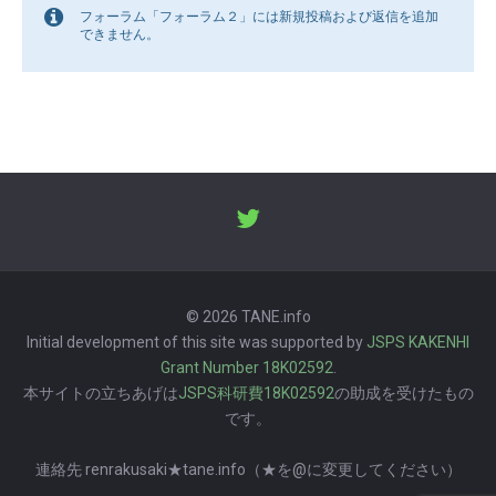
フォーラム「フォーラム２」には新規投稿および返信を追加
できません。
© 2026 TANE.info
Initial development of this site was supported by
JSPS KAKENHI
Grant Number 18K02592
.
本サイトの立ちあげは
JSPS科研費18K02592
の助成を受けたもの
です。
連絡先 renrakusaki★tane.info（★を@に変更してください）