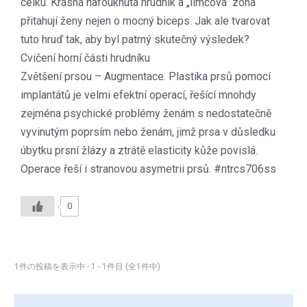
celku. Krásná nafouknutá hrudník a „límcová“ zóna
přitahují ženy nejen o mocný biceps. Jak ale tvarovat
tuto hruď tak, aby byl patrný skutečný výsledek?
Cvičení horní části hrudníku
Zvětšení prsou – Augmentace. Plastika prsů pomocí
implantátů je velmi efektní operací, řešící mnohdy
zejména psychické problémy ženám s nedostatečně
vyvinutým poprsím nebo ženám, jimž prsa v důsledku
úbytku prsní žlázy a ztrátě elasticity kůže povislá.
Operace řeší i stranovou asymetrii prsů. #ntrcs706ss
0
1件の投稿を表示中 - 1 - 1件目 (全1件中)