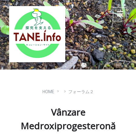
Skip
Skip
Skip
to
to
to
content
main
footer
navigation
HOME
フォーラム２
Vânzare
Medroxiprogesteronă