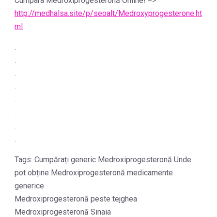
Cumpara Medroxiprogesteronă Online! =>
http://medhalsa.site/p/seoalt/Medroxyprogesterone.ht
ml
.
.
.
.
.
.
.
.
Tags: Cumpărați generic Medroxiprogesteronă Unde
pot obține Medroxiprogesteronă medicamente
generice
Medroxiprogesteronă peste tejghea
Medroxiprogesteronă Sinaia