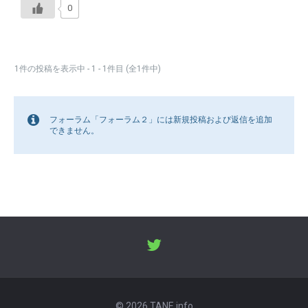
0
1件の投稿を表示中 - 1 - 1件目 (全1件中)
フォーラム「フォーラム２」には新規投稿および返信を追加
できません。
© 2026 TANE.info