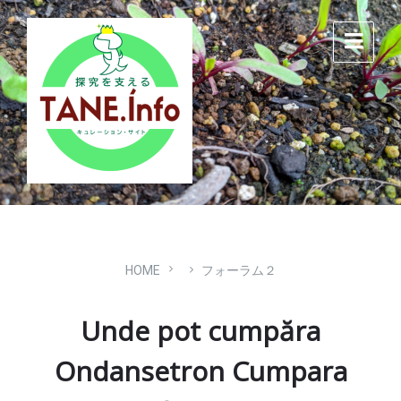
Skip
Skip
Skip
to
to
to
content
main
footer
navigation
HOME
フォーラム２
Unde pot cumpăra
Ondansetron Cumpara