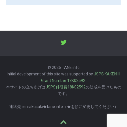
© 2026 TANE.info
Initial development of this site was supported by
JSPS KAKENHI
Grant Number 18K02592
.
本サイトの立ちあげは
JSPS科研費18K02592
の助成を受けたもの
です。
連絡先 renrakusaki★tane.info（★を@に変更してください）