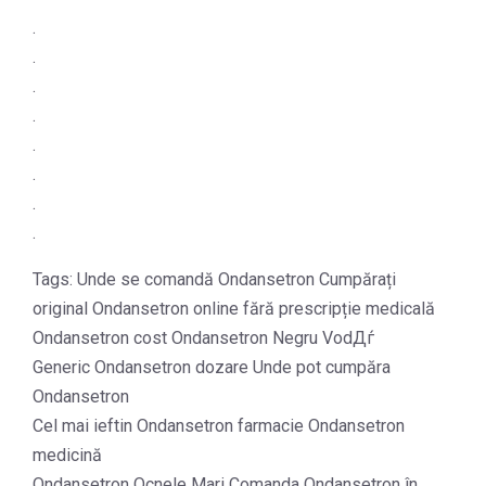
.
.
.
.
.
.
.
.
Tags: Unde se comandă Ondansetron Cumpărați
original Ondansetron online fără prescripție medicală
Ondansetron cost Ondansetron Negru VodДѓ
Generic Ondansetron dozare Unde pot cumpăra
Ondansetron
Cel mai ieftin Ondansetron farmacie Ondansetron
medicină
Ondansetron Ocnele Mari Comanda Ondansetron în