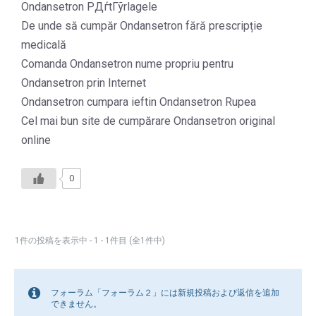
Ondansetron PДѓtГўrlagele
De unde să cumpăr Ondansetron fără prescripție
medicală
Comanda Ondansetron nume propriu pentru
Ondansetron prin Internet
Ondansetron cumpara ieftin Ondansetron Rupea
Cel mai bun site de cumpărare Ondansetron original
online
0
1件の投稿を表示中 - 1 - 1件目 (全1件中)
フォーラム「フォーラム２」には新規投稿および返信を追加
できません。