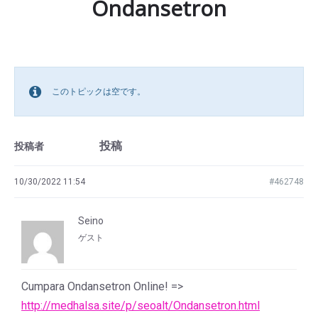
Ondansetron
このトピックは空です。
投稿
投稿者
10/30/2022 11:54
#462748
Seino
ゲスト
Cumpara Ondansetron Online! =>
http://medhalsa.site/p/seoalt/Ondansetron.html