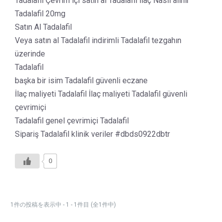
Tadalafil Çevrim içi satın al Tadalafil ilaç Nasıl alınır
Tadalafil 20mg
Satın Al Tadalafil
Veya satın al Tadalafil indirimli Tadalafil tezgahın
üzerinde
Tadalafil
başka bir isim Tadalafil güvenli eczane
İlaç maliyeti Tadalafil İlaç maliyeti Tadalafil güvenli
çevrimiçi
Tadalafil genel çevrimiçi Tadalafil
Sipariş Tadalafil klinik veriler #dbds0922dbtr
0
1件の投稿を表示中 - 1 - 1件目 (全1件中)