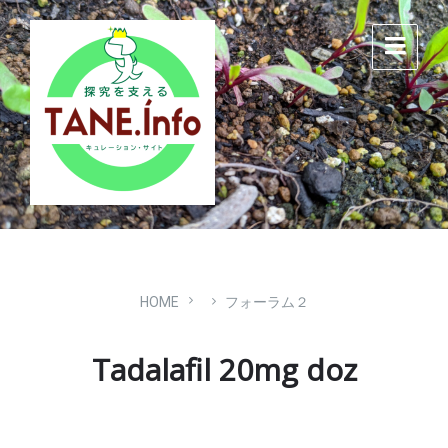
Skip
Skip
Skip
to
to
to
content
main
footer
navigation
HOME
フォーラム２
Tadalafil 20mg doz