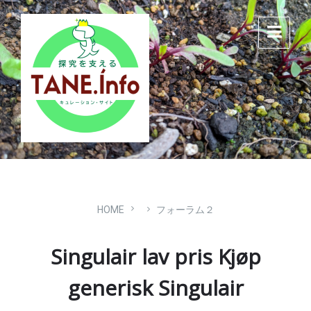
Skip
Skip
Skip
to
to
to
content
main
footer
navigation
HOME
フォーラム２
Singulair lav pris Kjøp
generisk Singulair