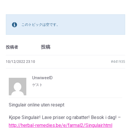
このトピックは空です。
投稿
投稿者
10/12/2022 23:10
#441935
UnwiweelD
ゲスト
Singulair online uten resept
Kjope Singulair! Lave priser og rabatter! Besok i dag! –
http://herbal-remedies.be/e/farmal2/Singulair.html