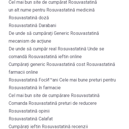
Cel mai bun site de cumpărat Rosuvastatină
un alt nume pentru Rosuvastatină medicină
Rosuvastatină doză
Rosuvastatină Darabani
De unde să cumpărați Generic Rosuvastatină
mecanism de acțiune
De unde să cumpăr real Rosuvastatină Unde se
comandă Rosuvastatină ieftin online
Cumpărați generic Rosuvastatină cost Rosuvastatină
farmacii online
Rosuvastatină FocИ™ani Cele mai bune preturi pentru
Rosuvastatină în farmacie
Cel mai bun site de cumpărare Rosuvastatină
Comanda Rosuvastatină preturi de reducere
Rosuvastatină opinii
Rosuvastatină Calafat
Cumpărați ieftin Rosuvastatină recenzii