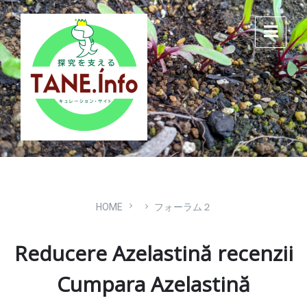
Skip
Skip
Skip
to
to
to
content
main
footer
navigation
HOME
フォーラム２
Reducere Azelastină recenzii
Cumpara Azelastină