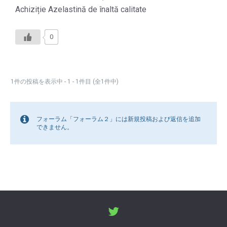
Achiziție Azelastină de înaltă calitate
0
1件の投稿を表示中 - 1 - 1件目 (全1件中)
フォーラム「フォーラム２」には新規投稿および返信を追加
できません。