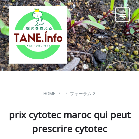
Skip
Skip
Skip
to
to
to
content
main
footer
navigation
HOME
フォーラム２
prix cytotec maroc qui peut
prescrire cytotec