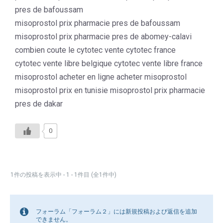
pres de bafoussam
misoprostol prix pharmacie pres de bafoussam
misoprostol prix pharmacie pres de abomey-calavi
combien coute le cytotec vente cytotec france
cytotec vente libre belgique cytotec vente libre france
misoprostol acheter en ligne acheter misoprostol
misoprostol prix en tunisie misoprostol prix pharmacie
pres de dakar
0
1件の投稿を表示中 - 1 - 1件目 (全1件中)
フォーラム「フォーラム２」には新規投稿および返信を追加
できません。