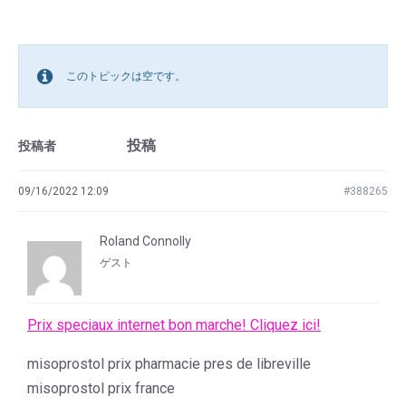
このトピックは空です。
投稿
投稿者
09/16/2022 12:09
#388265
Roland Connolly
ゲスト
Prix speciaux internet bon marche! Cliquez ici!
misoprostol prix pharmacie pres de libreville
misoprostol prix france