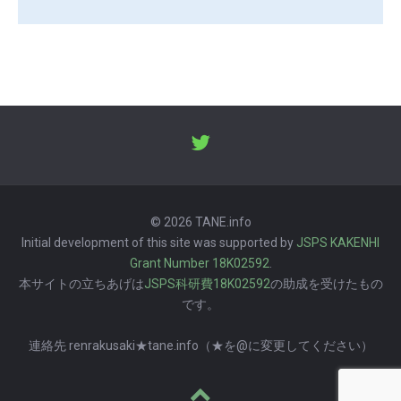
© 2026 TANE.info
Initial development of this site was supported by
JSPS KAKENHI
Grant Number 18K02592
.
本サイトの立ちあげは
JSPS科研費18K02592
の助成を受けたもの
です。
連絡先 renrakusaki★tane.info（★を@に変更してください）