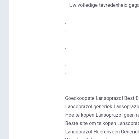
– Uw volledige tevredenheid gega
.
.
.
.
.
.
.
.
.
Goedkoopste Lansoprazol Best Bu
Lansoprazol generiek Lansoprazo
Hoe te kopen Lansoprazol geen r
Beste site om te kopen Lansopr
Lansoprazol Heerenveen Generie