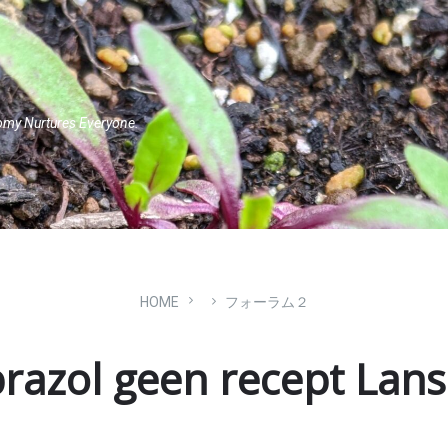
omy Nurtures Everyone.
HOME
フォーラム２
razol geen recept Lans