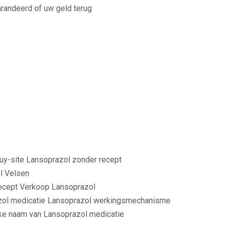
randeerd of uw geld terug
y-site Lansoprazol zonder recept
l Velsen
ecept Verkoop Lansoprazol
azol medicatie Lansoprazol werkingsmechanisme
ke naam van Lansoprazol medicatie