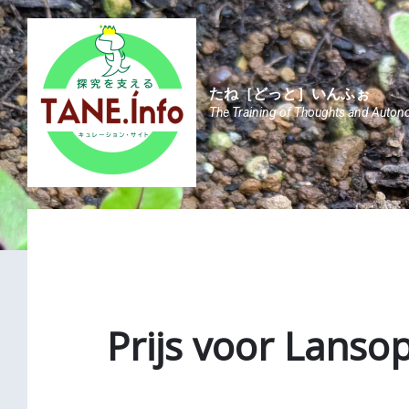
Skip
Skip
Skip
to
to
to
content
main
footer
navigation
たね［どっと］いんふぉ
The Training of Thoughts and Auton
Prijs voor Lansop