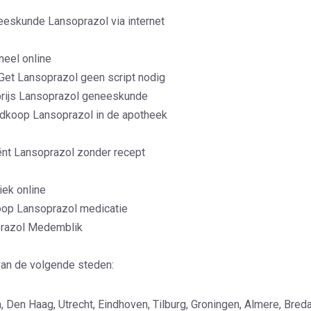
eskunde Lansoprazol via internet
eel online
et Lansoprazol geen script nodig
prijs Lansoprazol geneeskunde
dkoop Lansoprazol in de apotheek
ënt Lansoprazol zonder recept
iek online
op Lansoprazol medicatie
prazol Medemblik
van de volgende steden:
Den Haag, Utrecht, Eindhoven, Tilburg, Groningen, Almere, Bred