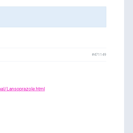
#471149
mal/Lansoprazole.html