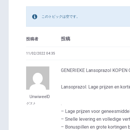
このトピックは空です。
投稿
投稿者
11/02/2022 04:35
GENERIEKE Lansoprazol KOPEN
Lansoprazol. Lage prijzen en kor
UnwiweelD
.
ゲスト
– Lage prijzen voor geneesmiddel
– Snelle levering en volledige ver
– Bonuspillen en grote kortingen b