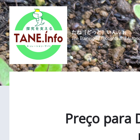
Skip
Skip
Skip
to
to
to
content
main
footer
navigation
たね［どっと］いんふぉ
The Training of Thoughts and Auton
Preço para 