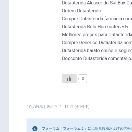
Dutasterida Alcacer do Sal Buy D
Ordem Dutasterida
Compre Dutasterida farmácia com 
Dutasterida Belo HorizonteвЂЋ
Melhores preços para Dutasterida
Compre Genérico Dutasterida nom
Dutasterida barato online e seg
Desconto Dutasterida comentári
0
1件の投稿を表示中 - 1 - 1件目 (全1件中)
フォーラム「フォーラム２」には新規投稿および返信を