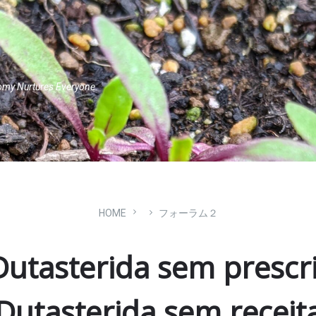
omy Nurtures Everyone.
HOME
フォーラム２
Dutasterida sem presc
Dutasterida sem receit