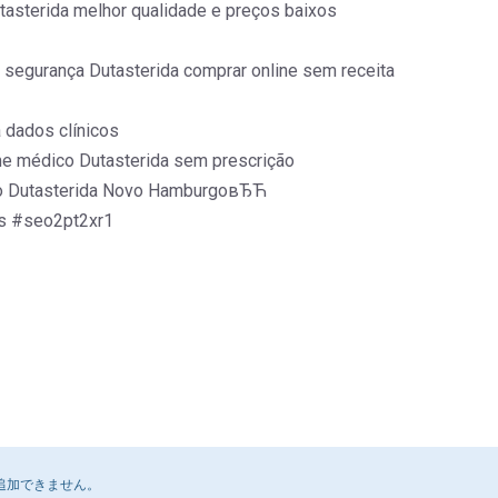
utasterida melhor qualidade e preços baixos
segurança Dutasterida comprar online sem receita
 dados clínicos
e médico Dutasterida sem prescrição
uro Dutasterida Novo HamburgoвЂЋ
os #seo2pt2xr1
追加できません。