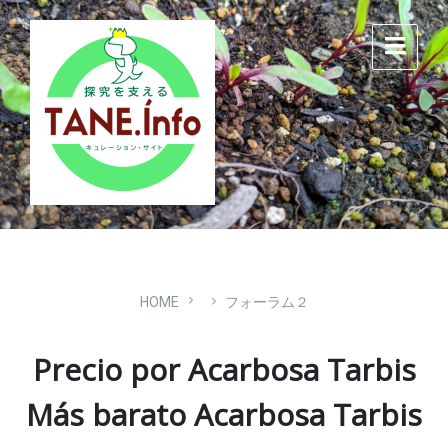
Skip
Skip
Skip
to
to
to
content
main
footer
navigation
HOME
フォーラム２
Precio por Acarbosa Tarbis
Más barato Acarbosa Tarbis