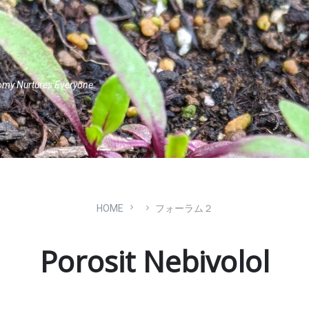
omy Nurtures Everyone.
HOME
フォーラム２
Porosit Nebivolol