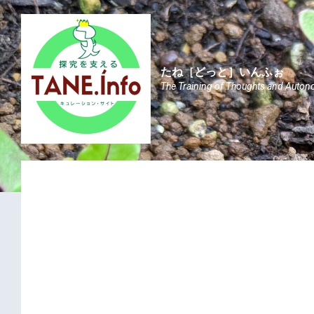
Skip
Skip
Skip
to
to
to
content
main
footer
navigation
たね［どっと］いんふぉ
The Training of Thoughts and Auton