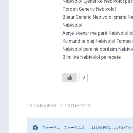
Nebivolol Gjenerike Nebivolol pa 
Porosit Generic Nebivolol
Blerur Generic Nebivolol çmimi Ne
Nebivolol
Asnjë skenar më parë Nebivolol ble
Ku mund te blej Nebivolol Farmaci 
Nebivolol para në dorëzim Nebivo
Blini lirë Nebivolol pa recetë
0
1件の投稿を表示中 - 1 - 1件目 (全1件中)
フォーラム「フォーラム２」には新規投稿および返信を