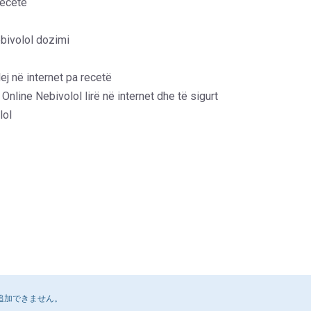
recetë
bivolol dozimi
j në internet pa recetë
Online Nebivolol lirë në internet dhe të sigurt
lol
追加できません。