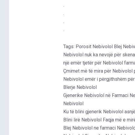
.
.
.
.
Tags: Porosit Nebivolol Blej Nebiv
Nebivolol nuk ka nevojë për skena
një emër tjetër për Nebivolol farma
Çmimet më të mira për Nebivolol pa
Nebivolol emër i përgjithshëm për
Blerje Nebivolol
Gjenerike Nebivolol në Farmaci Ne
Nebivolol
Ku të blini gjenerik Nebivolol asn
Blini lirë Nebivolol Faqja më e mir
Blej Nebivolol ne farmaci Nebivolo