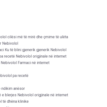
olol cilësi më të mirë dhe çmime të ulëta
r Nebivolol
ci Ku të blini gjenerik gjenerik Nebivolol
 recetë Nebivolol origjinale në internet
 Nebivolol Farmaci në internet
bivolol pa recetë
jë ndikim anësor
ë e blerjes Nebivolol origjinale në internet
l të dhëna klinike