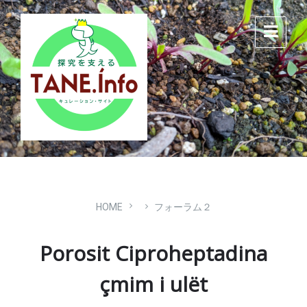
Skip
Skip
Skip
to
to
to
content
main
footer
navigation
HOME
フォーラム２
Porosit Ciproheptadina
çmim i ulët