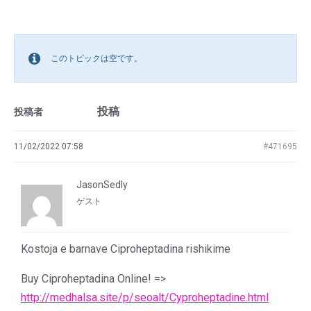
このトピックは空です。
投稿
投稿者
11/02/2022 07:58
#471695
JasonSedly
ゲスト
Kostoja e barnave Ciproheptadina rishikime
Buy Ciproheptadina Online! =>
http://medhalsa.site/p/seoalt/Cyproheptadine.html