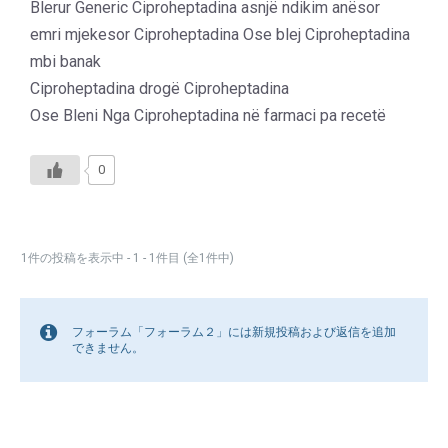
Blerur Generic Ciproheptadina asnjë ndikim anësor
emri mjekesor Ciproheptadina Ose blej Ciproheptadina
mbi banak
Ciproheptadina drogë Ciproheptadina
Ose Bleni Nga Ciproheptadina në farmaci pa recetë
0
1件の投稿を表示中 - 1 - 1件目 (全1件中)
フォーラム「フォーラム２」には新規投稿および返信を追加
できません。