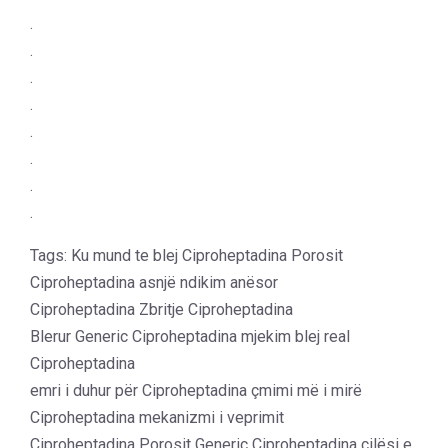
.
.
.
.
.
.
.
.
Tags: Ku mund te blej Ciproheptadina Porosit
Ciproheptadina asnjë ndikim anësor
Ciproheptadina Zbritje Ciproheptadina
Blerur Generic Ciproheptadina mjekim blej real
Ciproheptadina
emri i duhur për Ciproheptadina çmimi më i mirë
Ciproheptadina mekanizmi i veprimit
Ciproheptadina Porosit Generic Ciproheptadina cilësi e