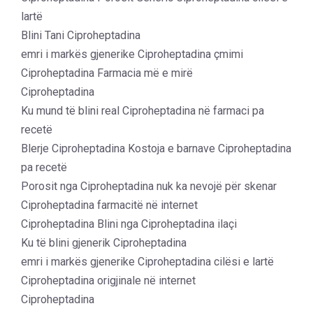
lartë
Blini Tani Ciproheptadina
emri i markës gjenerike Ciproheptadina çmimi
Ciproheptadina Farmacia më e mirë
Ciproheptadina
Ku mund të blini real Ciproheptadina në farmaci pa
recetë
Blerje Ciproheptadina Kostoja e barnave Ciproheptadina
pa recetë
Porosit nga Ciproheptadina nuk ka nevojë për skenar
Ciproheptadina farmacitë në internet
Ciproheptadina Blini nga Ciproheptadina ilaçi
Ku të blini gjenerik Ciproheptadina
emri i markës gjenerike Ciproheptadina cilësi e lartë
Ciproheptadina origjinale në internet
Ciproheptadina