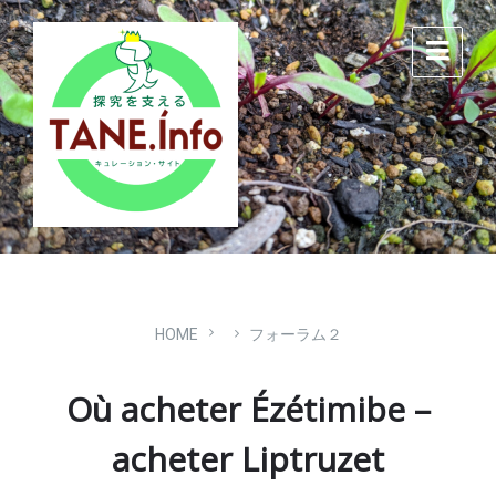
Skip
Skip
Skip
to
to
to
content
main
footer
navigation
HOME
フォーラム２
Où acheter Ézétimibe –
acheter Liptruzet