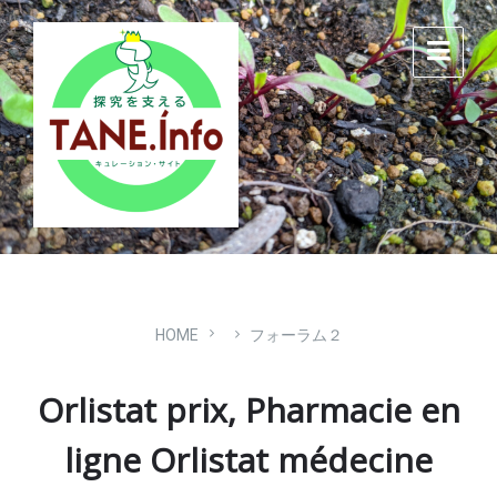
Skip
Skip
Skip
to
to
to
content
main
footer
navigation
HOME
フォーラム２
Orlistat prix, Pharmacie en
ligne Orlistat médecine