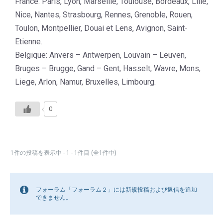
France: Paris, Lyon, Marseille, Toulouse, Bordeaux, Lille,
Nice, Nantes, Strasbourg, Rennes, Grenoble, Rouen,
Toulon, Montpellier, Douai et Lens, Avignon, Saint-
Etienne.
Belgique: Anvers – Antwerpen, Louvain – Leuven,
Bruges – Brugge, Gand – Gent, Hasselt, Wavre, Mons,
Liege, Arlon, Namur, Bruxelles, Limbourg.
0
1件の投稿を表示中 - 1 - 1件目 (全1件中)
フォーラム「フォーラム２」には新規投稿および返信を追加
できません。