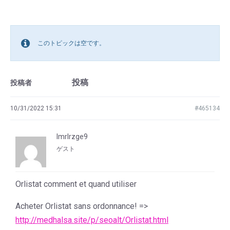
このトピックは空です。
投稿
投稿者
10/31/2022 15:31
#465134
lmrlrzge9
ゲスト
Orlistat comment et quand utiliser
Acheter Orlistat sans ordonnance! =>
http://medhalsa.site/p/seoalt/Orlistat.html