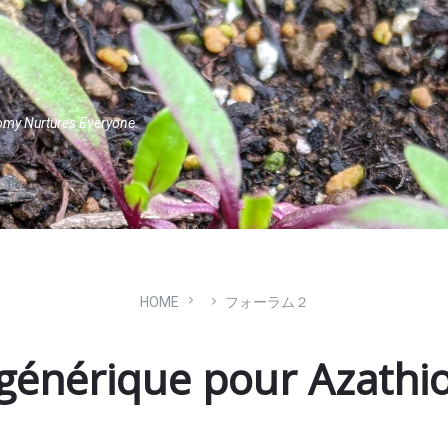
omy Nurtures Everyone.
HOME
フォーラム２
énérique pour Azathi