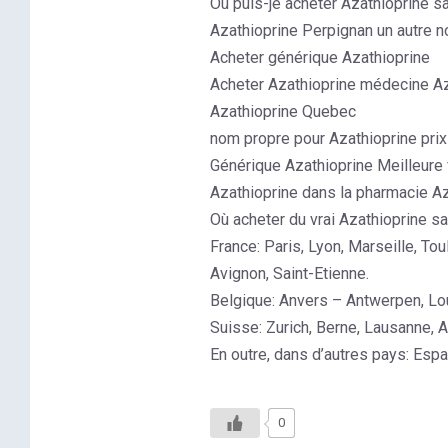
Où puis-je acheter Azathioprine 
Azathioprine Perpignan un autre n
Acheter générique Azathioprine
Acheter Azathioprine médecine Az
Azathioprine Quebec
nom propre pour Azathioprine pri
Générique Azathioprine Meilleure
Azathioprine dans la pharmacie A
Où acheter du vrai Azathioprine 
France: Paris, Lyon, Marseille, To
Avignon, Saint-Etienne.
Belgique: Anvers – Antwerpen, Lou
Suisse: Zurich, Berne, Lausanne, A
En outre, dans d’autres pays: Esp
0