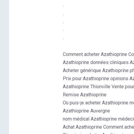
.
.
.
.
.
Comment acheter Azathioprine Com
Azathioprine données cliniques A
Acheter générique Azathioprine p
Prix pour Azathioprine opinions A
Azathioprine Thionville Vente pou
Remise Azathioprine
Où puis-je acheter Azathioprine 
Azathioprine Auvergne
nom médical Azathioprine médec
Achat Azathioprine Comment achet