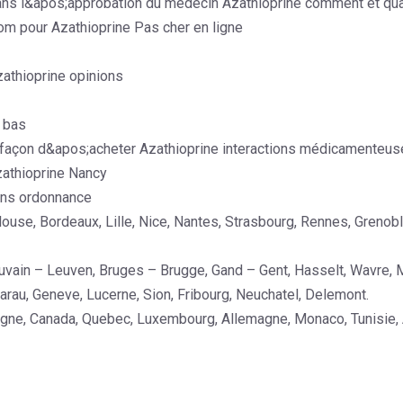
sans l&apos;approbation du médecin Azathioprine comment et quan
om pour Azathioprine Pas cher en ligne
athioprine opinions
x bas
 façon d&apos;acheter Azathioprine interactions médicamenteu
zathioprine Nancy
sans ordonnance
ulouse, Bordeaux, Lille, Nice, Nantes, Strasbourg, Rennes, Grenobl
vain – Leuven, Bruges – Brugge, Gand – Gent, Hasselt, Wavre, M
arau, Geneve, Lucerne, Sion, Fribourg, Neuchatel, Delemont.
agne, Canada, Quebec, Luxembourg, Allemagne, Monaco, Tunisie, A