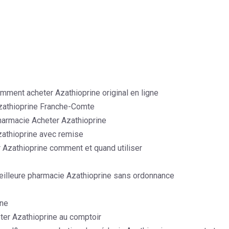
ment acheter Azathioprine original en ligne
zathioprine Franche-Comte
harmacie Acheter Azathioprine
zathioprine avec remise
r Azathioprine comment et quand utiliser
meilleure pharmacie Azathioprine sans ordonnance
ine
er Azathioprine au comptoir