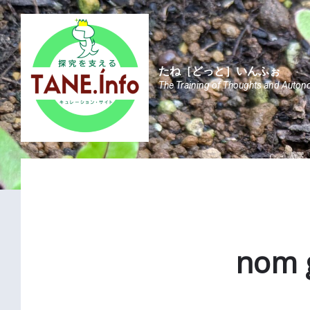
Skip
Skip
Skip
to
to
to
content
main
footer
navigation
たね［どっと］いんふぉ
The Training of Thoughts and Auton
nom g