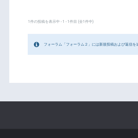
1件の投稿を表示中 - 1 - 1件目 (全1件中)
フォーラム「フォーラム２」には新規投稿および返信を