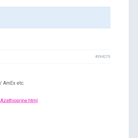
#394275
 / AmEx etc.
Azathioprine.html