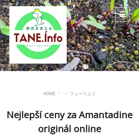
Skip
Skip
Skip
to
to
to
content
main
footer
navigation
HOME
フォーラム２
Nejlepší ceny za Amantadine
originál online