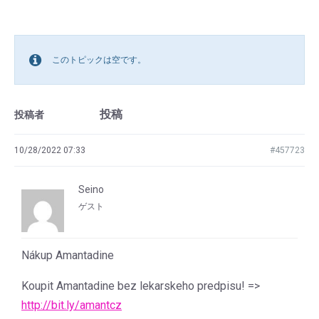
このトピックは空です。
投稿
投稿者
10/28/2022 07:33
#457723
Seino
ゲスト
Nákup Amantadine
Koupit Amantadine bez lekarskeho predpisu! =>
http://bit.ly/amantcz