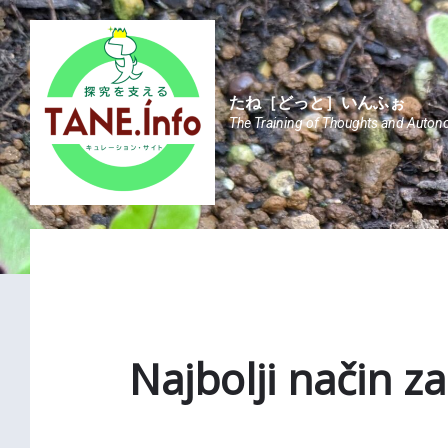
Skip
Skip
Skip
to
to
to
content
main
footer
navigation
たね［どっと］いんふぉ
The Training of Thoughts and Auton
Najbolji način z