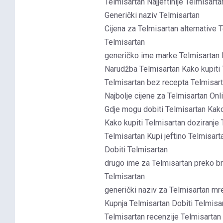
Telmisartan Najjeftinije Telmisart
Generički naziv Telmisartan
Cijena za Telmisartan alternative 
Telmisartan
generičko ime marke Telmisartan I
Narudžba Telmisartan Kako kupiti 
Telmisartan bez recepta Telmisar
Najbolje cijene za Telmisartan Onl
Gdje mogu dobiti Telmisartan Kako
Kako kupiti Telmisartan doziranje
Telmisartan Kupi jeftino Telmisar
Dobiti Telmisartan
drugo ime za Telmisartan preko broj
Telmisartan
generički naziv za Telmisartan mr
Kupnja Telmisartan Dobiti Telmisa
Telmisartan recenzije Telmisartan