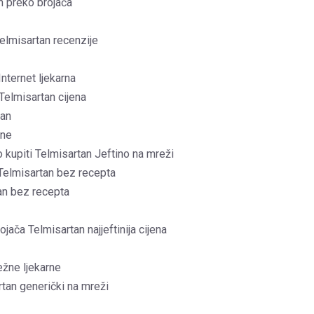
an preko brojača
Telmisartan recenzije
nternet ljekarna
Telmisartan cijena
tan
ine
 kupiti Telmisartan Jeftino na mreži
 Telmisartan bez recepta
tan bez recepta
ača Telmisartan najjeftinija cijena
ežne ljekarne
rtan generički na mreži