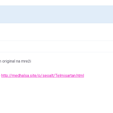
 original na mreži
>
http://medhalsa.site/p/seoalt/Telmisartan.html