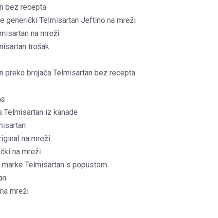
an bez recepta
e generički Telmisartan Jeftino na mreži
lmisartan na mreži
misartan trošak
an preko brojača Telmisartan bez recepta
na
a Telmisartan iz kanade
misartan
riginal na mreži
čki na mreži
e marke Telmisartan s popustom
an
 na mreži