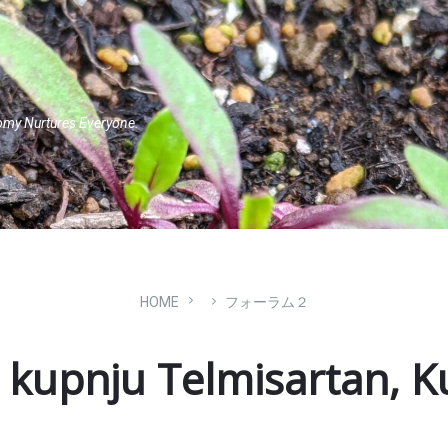
omy Nurtures Everyone.
HOME
フォーラム２
a kupnju Telmisartan, K