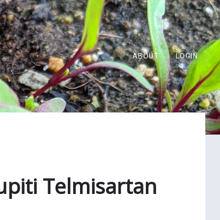
ABOUT
LOGIN
upiti Telmisartan