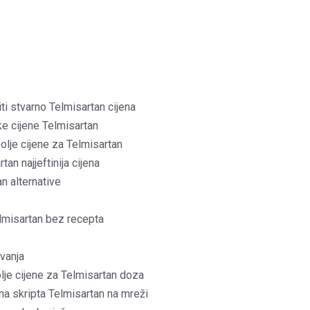
ti stvarno Telmisartan cijena
ske cijene Telmisartan
olje cijene za Telmisartan
an najjeftinija cijena
n alternative
lmisartan bez recepta
vanja
je cijene za Telmisartan doza
bna skripta Telmisartan na mreži