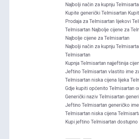
Najbolji način za kupnju Telmisart
Kupite generički Telmisartan Kupit
Prodaja za Telmisartan lijekovi Te
Telmisartan Najbolje cijene za Tel
Najbolje cijene za Telmisartan
Najbolji način za kupnju Telmisart
Telmisartan
Kupnja Telmisartan najjeftinija cije
Jeftino Telmisartan vlastito ime z
Telmisartan niska cijena lijeka Tel
Gdje kupiti općenito Telmisartan o
Generički naziv Telmisartan generi
Jeftino Telmisartan generičko im
Telmisartan niska cijena Telmisart
Kupi jeftino Telmisartan dostupno