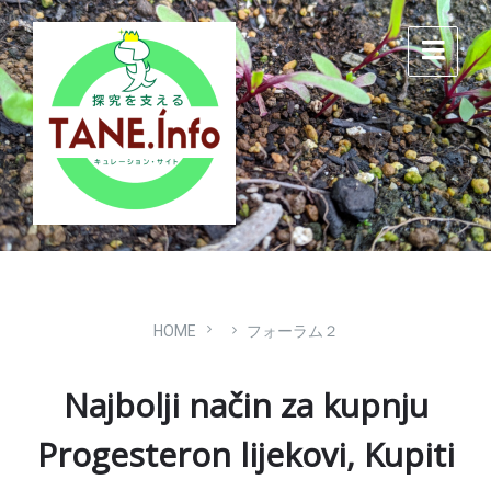
Skip
Skip
Skip
to
to
to
content
main
footer
navigation
HOME
フォーラム２
Najbolji način za kupnju
Progesteron lijekovi, Kupiti