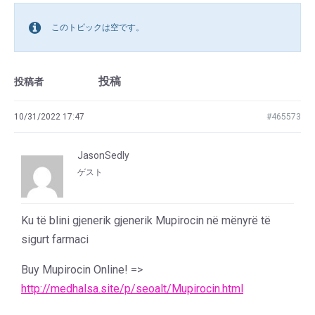
このトピックは空です。
投稿
投稿者
10/31/2022 17:47
#465573
JasonSedly
ゲスト
Ku të blini gjenerik gjenerik Mupirocin në mënyrë të
sigurt farmaci
Buy Mupirocin Online! =>
http://medhalsa.site/p/seoalt/Mupirocin.html