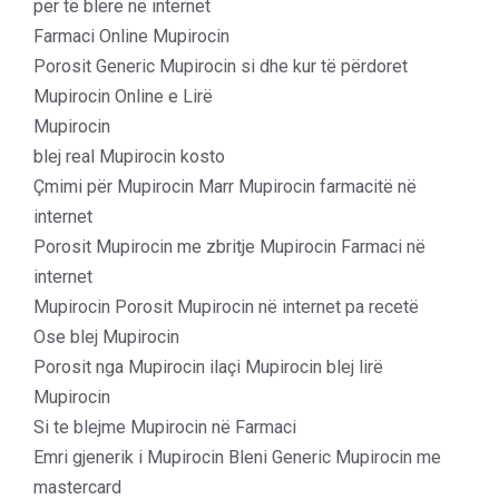
për të blerë në internet
Farmaci Online Mupirocin
Porosit Generic Mupirocin si dhe kur të përdoret
Mupirocin Online e Lirë
Mupirocin
blej real Mupirocin kosto
Çmimi për Mupirocin Marr Mupirocin farmacitë në
internet
Porosit Mupirocin me zbritje Mupirocin Farmaci në
internet
Mupirocin Porosit Mupirocin në internet pa recetë
Ose blej Mupirocin
Porosit nga Mupirocin ilaçi Mupirocin blej lirë
Mupirocin
Si te blejme Mupirocin në Farmaci
Emri gjenerik i Mupirocin Bleni Generic Mupirocin me
mastercard