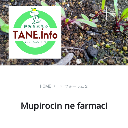
Skip
Skip
Skip
to
to
to
content
main
footer
navigation
HOME
フォーラム２
Mupirocin ne farmaci