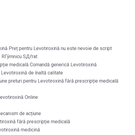
nă Preț pentru Levotiroxină nu este nevoie de script
nă RГўmnicu SДѓrat
ipție medicală Comandă generică Levotiroxină
Levotiroxină de înaltă calitate
une preturi pentru Levotiroxină fără prescripție medicală
evotiroxină Online
ecanism de acțiune
iroxină fără prescripție medicală
votiroxină medicină