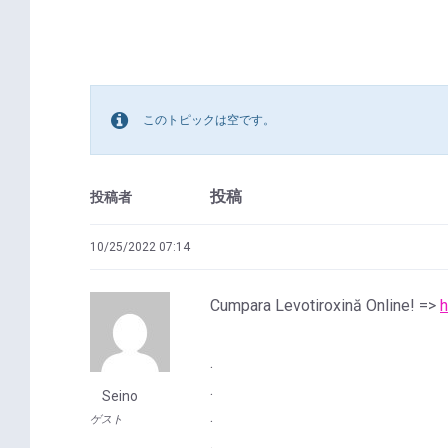
このトピックは空です。
投稿
投稿者
10/25/2022 07:14
Cumpara Levotiroxină Online! =>
h
.
.
Seino
.
ゲスト
.