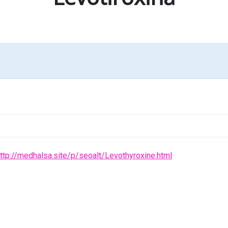
ttp://medhalsa.site/p/seoalt/Levothyroxine.html