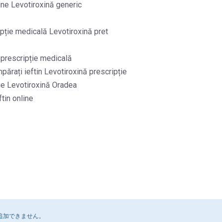
ine Levotiroxină generic
pție medicală Levotiroxină pret
 prescripție medicală
ărați ieftin Levotiroxină prescripție
ie Levotiroxină Oradea
tin online
追加できません。