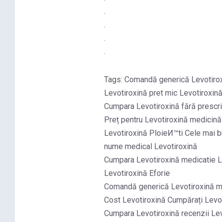
.
.
.
.
Tags: Comandă generică Levotiroxi
Levotiroxină pret mic Levotiroxi
Cumpara Levotiroxină fără prescr
Preț pentru Levotiroxină medicină 
Levotiroxină PloieИ™ti Cele mai b
nume medical Levotiroxină
Cumpara Levotiroxină medicatie L
Levotiroxină Eforie
Comandă generică Levotiroxină m
Cost Levotiroxină Cumpărați Levot
Cumpara Levotiroxină recenzii Le