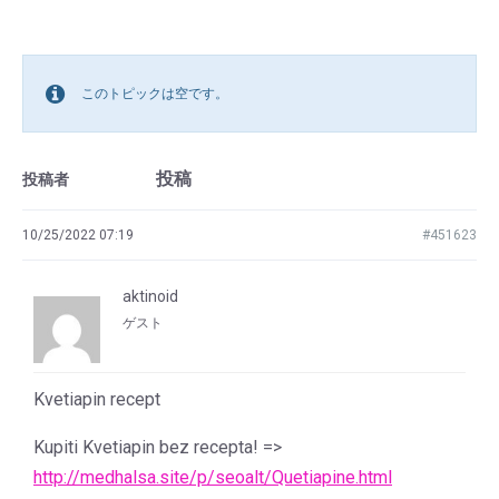
このトピックは空です。
投稿
投稿者
10/25/2022 07:19
#451623
aktinoid
ゲスト
Kvetiapin recept
Kupiti Kvetiapin bez recepta! =>
http://medhalsa.site/p/seoalt/Quetiapine.html