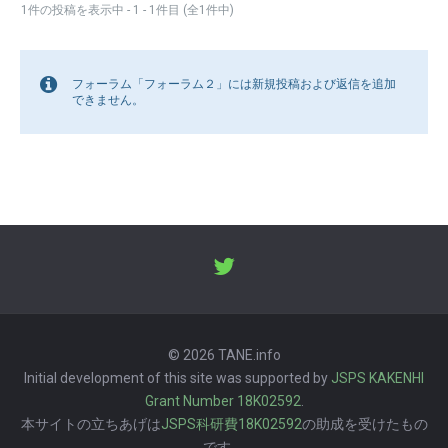
1件の投稿を表示中 - 1 - 1件目 (全1件中)
フォーラム「フォーラム２」には新規投稿および返信を追加
できません。
© 2026 TANE.info
Initial development of this site was supported by
JSPS KAKENHI
Grant Number 18K02592
.
本サイトの立ちあげは
JSPS科研費18K02592
の助成を受けたもの
です。