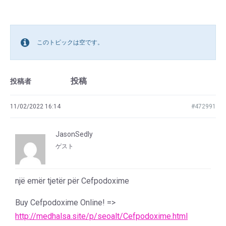
このトピックは空です。
投稿
投稿者
11/02/2022 16:14
#472991
JasonSedly
ゲスト
një emër tjetër për Cefpodoxime
Buy Cefpodoxime Online! =>
http://medhalsa.site/p/seoalt/Cefpodoxime.html