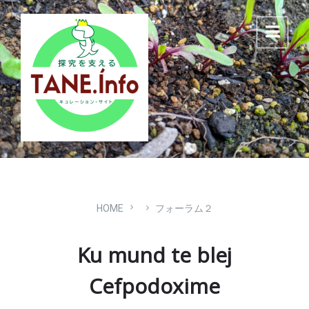
Skip
Skip
Skip
to
to
to
content
main
footer
navigation
HOME
フォーラム２
Ku mund te blej
Cefpodoxime