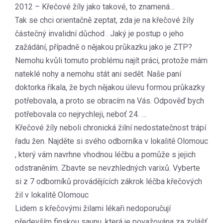
2012 – Křečové žíly jako takové, to znamená…
Tak se chci orientačně zeptat, zda je na křečové žíly
částečný invalidní důchod . Jaký je postup o jeho
zažádání, případně o nějakou průkazku jako je ZTP?
Nemohu kvůli tomuto problému najít práci, protože mám
nateklé nohy a nemohu stát ani sedět. Naše paní
doktorka říkala, že bych nějakou úlevu formou průkazky
potřebovala, a proto se obracím na Vás. Odpověď bych
potřebovala co nejrychleji, neboť 24. …
Křečové žíly neboli chronická žilní nedostatečnost trápí
řadu žen. Najděte si svého odborníka v lokalitě Olomouc
, který vám navrhne vhodnou léčbu a pomůže s jejich
odstraněním. Zbavte se nevzhledných varixů. Vyberte
si z 7 odborníků provádějících zákrok léčba křečových
žil v lokalitě Olomouc
Lidem s křečovými žilami lékaři nedoporučují
především finskou saunu, která je považována za zvlášť