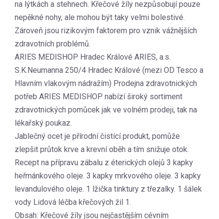
na lýtkách a stehnech. Křečové žíly nezpůsobují pouze
nepěkné nohy, ale mohou být taky velmi bolestivé.
Zároveň jsou rizikovým faktorem pro vznik vážnějších
zdravotních problémů.
ARIES MEDISHOP Hradec Králové ARIES, a.s.
S.K.Neumanna 250/4 Hradec Králové (mezi OD Tesco a
Hlavním vlakovým nádražím) Prodejna zdravotnických
potřeb ARIES MEDISHOP nabízí široký sortiment
zdravotnických pomůcek jak ve volném prodeji, tak na
lékařský poukaz.
Jablečný ocet je přírodní čistící produkt, pomůže
zlepšit průtok krve a krevní oběh a tím snižuje otok.
Recept na přípravu zábalu z éterických olejů 3 kapky
heřmánkového oleje. 3 kapky mrkvového oleje. 3 kapky
levandulového oleje. 1 lžička tinktury z třezalky. 1 šálek
vody Lidová léčba křečových žil 1.
Obsah: Křečové žíly jsou nejčastějším cévním