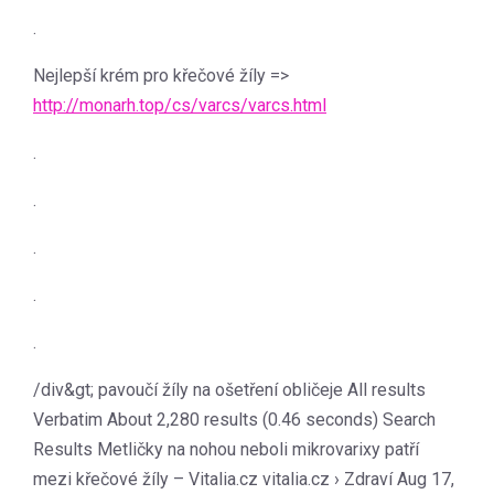
.
Nejlepší krém pro křečové žíly =>
http://monarh.top/cs/varcs/varcs.html
.
.
.
.
.
/div&gt; pavoučí žíly na ošetření obličeje All results
Verbatim About 2,280 results (0.46 seconds) Search
Results Metličky na nohou neboli mikrovarixy patří
mezi křečové žíly – Vitalia.cz vitalia.cz › Zdraví Aug 17,