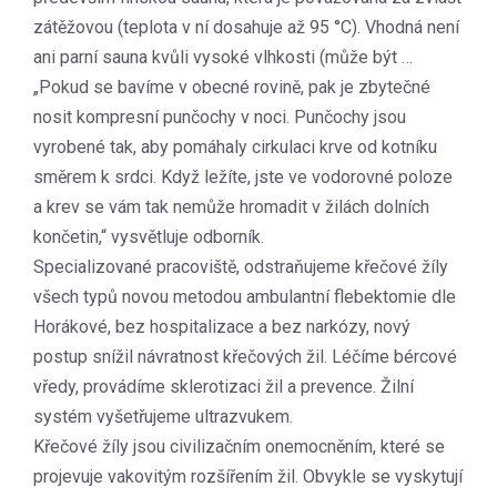
zátěžovou (teplota v ní dosahuje až 95 °C). Vhodná není
ani parní sauna kvůli vysoké vlhkosti (může být …
„Pokud se bavíme v obecné rovině, pak je zbytečné
nosit kompresní punčochy v noci. Punčochy jsou
vyrobené tak, aby pomáhaly cirkulaci krve od kotníku
směrem k srdci. Když ležíte, jste ve vodorovné poloze
a krev se vám tak nemůže hromadit v žilách dolních
končetin,“ vysvětluje odborník.
Specializované pracoviště, odstraňujeme křečové žíly
všech typů novou metodou ambulantní flebektomie dle
Horákové, bez hospitalizace a bez narkózy, nový
postup snížil návratnost křečových žil. Léčíme bércové
vředy, provádíme sklerotizaci žil a prevence. Žilní
systém vyšetřujeme ultrazvukem.
Křečové žíly jsou civilizačním onemocněním, které se
projevuje vakovitým rozšířením žil. Obvykle se vyskytují