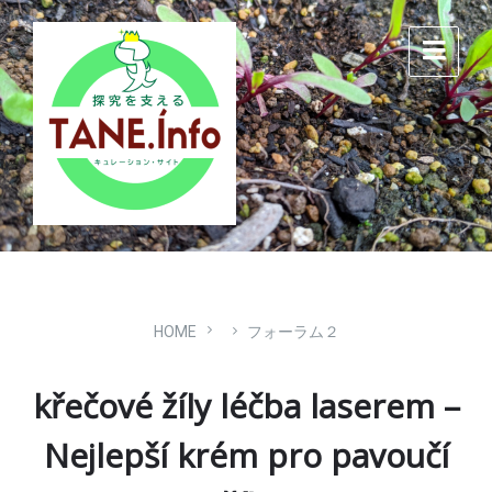
Skip
Skip
Skip
to
to
to
content
main
footer
navigation
HOME
フォーラム２
křečové žíly léčba laserem –
Nejlepší krém pro pavoučí