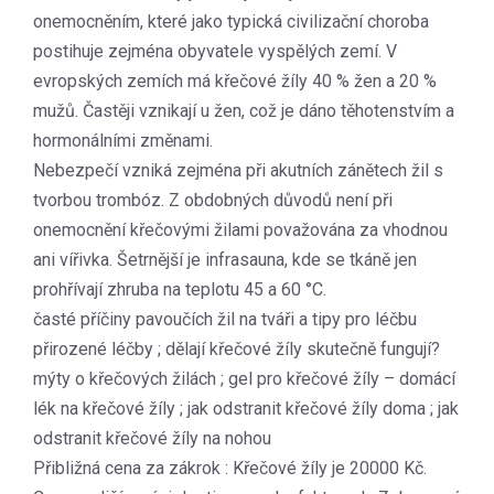
onemocněním, které jako typická civilizační choroba
postihuje zejména obyvatele vyspělých zemí. V
evropských zemích má křečové žíly 40 % žen a 20 %
mužů. Častěji vznikají u žen, což je dáno těhotenstvím a
hormonálními změnami.
Nebezpečí vzniká zejména při akutních zánětech žil s
tvorbou trombóz. Z obdobných důvodů není při
onemocnění křečovými žilami považována za vhodnou
ani vířivka. Šetrnější je infrasauna, kde se tkáně jen
prohřívají zhruba na teplotu 45 a 60 °C.
časté příčiny pavoučích žil na tváři a tipy pro léčbu
přirozené léčby ; dělají křečové žíly skutečně fungují?
mýty o křečových žilách ; gel pro křečové žíly – domácí
lék na křečové žíly ; jak odstranit křečové žíly doma ; jak
odstranit křečové žíly na nohou
Přibližná cena za zákrok : Křečové žíly je 20000 Kč.