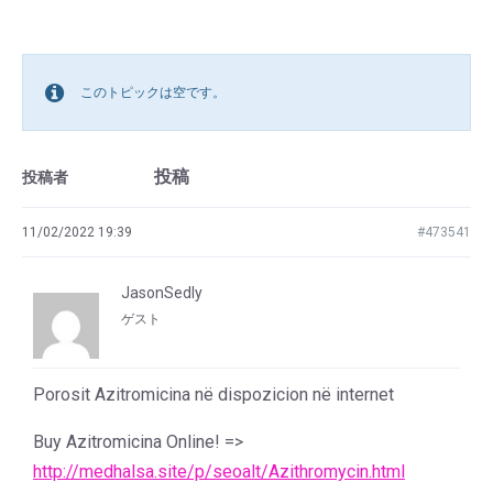
このトピックは空です。
投稿
投稿者
11/02/2022 19:39
#473541
JasonSedly
ゲスト
Porosit Azitromicina në dispozicion në internet
Buy Azitromicina Online! =>
http://medhalsa.site/p/seoalt/Azithromycin.html