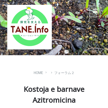
Skip
Skip
Skip
to
to
to
content
main
footer
navigation
HOME
フォーラム２
Kostoja e barnave
Azitromicina