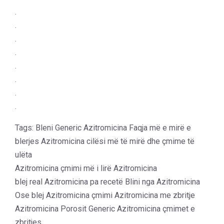
.
.
.
.
.
.
.
.
Tags: Bleni Generic Azitromicina Faqja më e mirë e
blerjes Azitromicina cilësi më të mirë dhe çmime të
ulëta
Azitromicina çmimi më i lirë Azitromicina
blej real Azitromicina pa recetë Blini nga Azitromicina
Ose blej Azitromicina çmimi Azitromicina me zbritje
Azitromicina Porosit Generic Azitromicina çmimet e
zbritjes