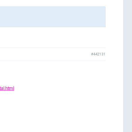
#442131
al.html