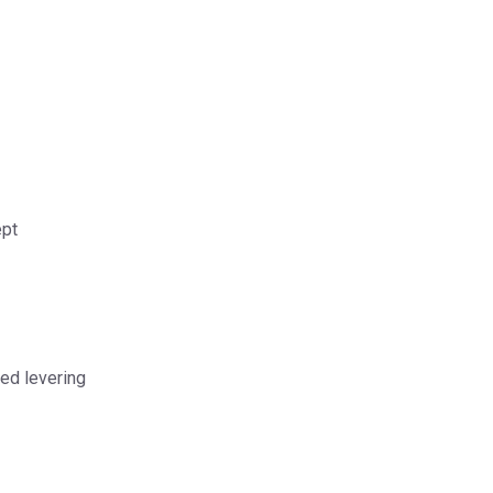
ept
ved levering