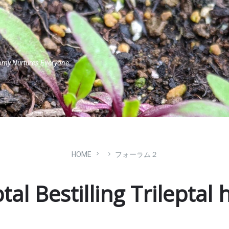
omy Nurtures Everyone.
HOME
フォーラム２
tal Bestilling Trileptal 