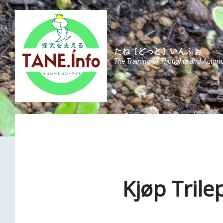
Skip
Skip
Skip
to
to
to
content
main
footer
navigation
たね［どっと］いんふぉ
The Training of Thoughts and Auton
Kjøp Trilep