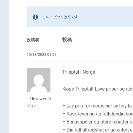
このトピックは空です。
投稿
投稿者
10/13/2022 02:02
Trileptal i Norge
Kjope Trileptal! Lave priser og ra
UnwiweelD
– Lav pris for medisiner av hoy kva
ゲスト
– Rask levering og fullstendig kon
– Bonusspiller og store rabatter p
– Din full tilfredshet er garantert 