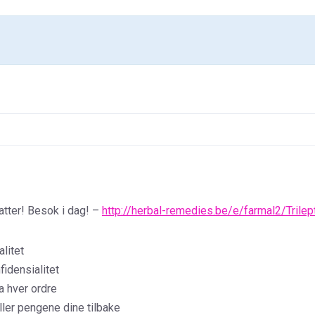
batter! Besok i dag! –
http://herbal-remedies.be/e/farmal2/Trilept
litet
fidensialitet
a hver ordre
eller pengene dine tilbake