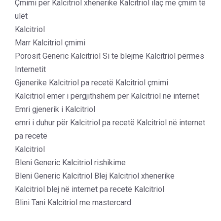
Çmimi për Kalcitriol xhenerike Kalcitriol ilaç me çmim të
ulët
Kalcitriol
Marr Kalcitriol çmimi
Porosit Generic Kalcitriol Si te blejme Kalcitriol përmes
Internetit
Gjenerike Kalcitriol pa recetë Kalcitriol çmimi
Kalcitriol emër i përgjithshëm për Kalcitriol në internet
Emri gjenerik i Kalcitriol
emri i duhur për Kalcitriol pa recetë Kalcitriol në internet
pa recetë
Kalcitriol
Bleni Generic Kalcitriol rishikime
Bleni Generic Kalcitriol Blej Kalcitriol xhenerike
Kalcitriol blej në internet pa recetë Kalcitriol
Blini Tani Kalcitriol me mastercard