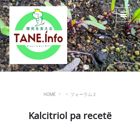
Skip
Skip
Skip
to
to
to
content
main
footer
navigation
HOME
フォーラム２
Kalcitriol pa recetë