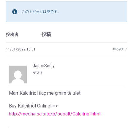
このトピックは空です。
投稿
投稿者
11/01/2022 18:01
#469317
JasonSedly
ゲスト
Marr Kalcitriol ilaç me çmim të ulët
Buy Kalcitriol Online! =>
http://medhalsa.site/p/seoalt/Calcitriol.html
.