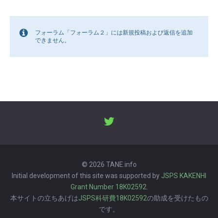
フォーラム「フォーラム２」には新規投稿および返信を追加
できません。
© 2026 TANE.info
Initial development of this site was supported by
JSPS KAKENHI
Grant Number 18K02592
.
本サイトの立ちあげは
JSPS科研費18K02592
の助成を受けたもの
です。