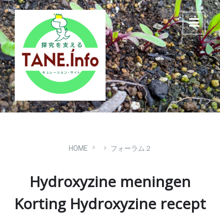
Skip
Skip
Skip
to
to
to
content
main
footer
navigation
HOME
フォーラム２
Hydroxyzine meningen
Korting Hydroxyzine recept