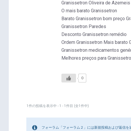
Granissetron Oliveira de Azemeis
O mais barato Granissetron
Barato Granissetron bom preço G
Granissetron Paredes
Desconto Granissetron remédio
Ordem Granissetron Mais barato G
Granissetron medicamentos genér
Melhores preços para Granissetr
0
1件の投稿を表示中 - 1 - 1件目 (全1件中)
フォーラム「フォーラム２」には新規投稿および返信を