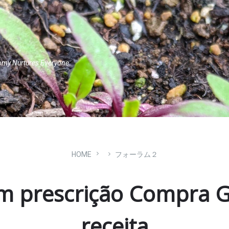
omy Nurtures Everyone.
HOME
フォーラム２
m prescrição Compra 
receita