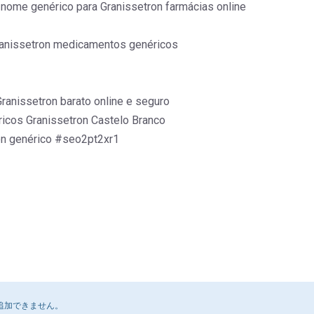
 nome genérico para Granissetron farmácias online
ranissetron medicamentos genéricos
ranissetron barato online e seguro
icos Granissetron Castelo Branco
on genérico #seo2pt2xr1
追加できません。