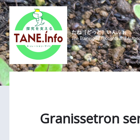
Skip
Skip
Skip
to
to
to
content
main
footer
navigation
たね［どっと］いんふぉ
The Training of Thoughts and Auton
Granissetron se