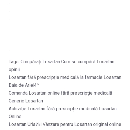
.
.
.
.
.
.
.
Tags: Cumpărați Losartan Cum se cumpără Losartan
opinii
Losartan fără prescripție medicală la farmacie Losartan
Baia de ArieИ™
Comanda Losartan online fără prescripție medicală
Generic Losartan
Achiziție Losartan fără prescripție medicală Losartan
Online
Losartan UrlaИ›i Vânzare pentru Losartan original online