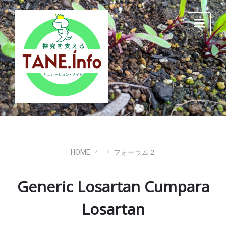
Skip
Skip
Skip
to
to
to
content
main
footer
navigation
HOME
フォーラム２
Generic Losartan Cumpara
Losartan