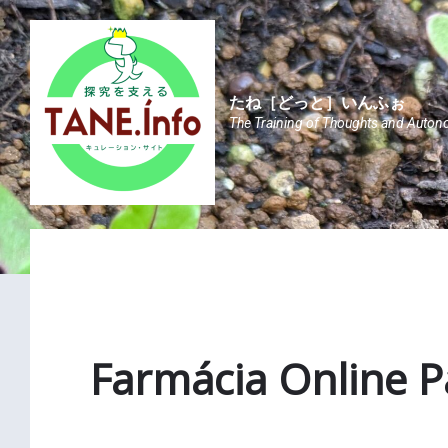
Skip
Skip
Skip
to
to
to
content
main
footer
navigation
たね［どっと］いんふぉ
The Training of Thoughts and Auton
Farmácia Online P