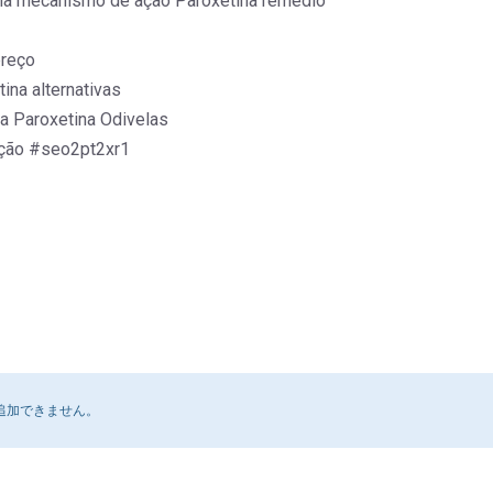
na mecanismo de ação Paroxetina remédio
preço
na alternativas
ta Paroxetina Odivelas
ição #seo2pt2xr1
追加できません。