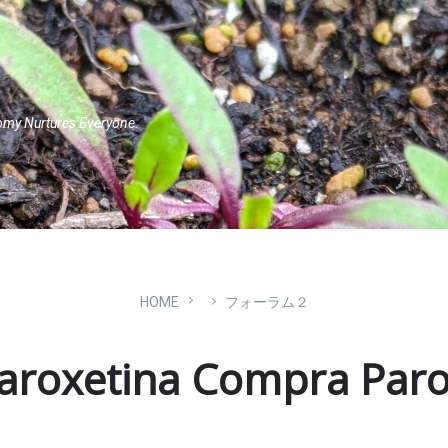
omy Nurtures Everyone.
HOME
フォーラム２
aroxetina Compra Paro