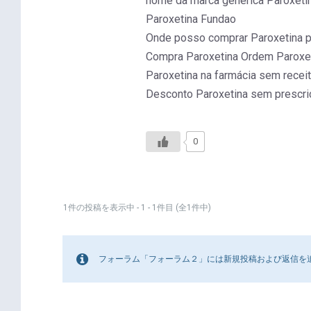
nome da marca genérica Paroxeti
Paroxetina Fundao
Onde posso comprar Paroxetina 
Compra Paroxetina Ordem Paroxeti
Paroxetina na farmácia sem recei
Desconto Paroxetina sem prescr
0
1件の投稿を表示中 - 1 - 1件目 (全1件中)
フォーラム「フォーラム２」には新規投稿および返信を