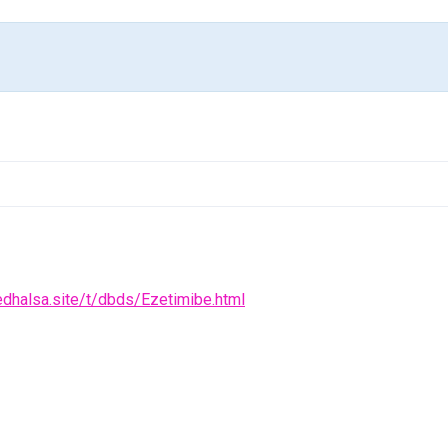
edhalsa.site/t/dbds/Ezetimibe.html