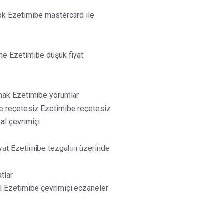
ok Ezetimibe mastercard ile
ne Ezetimibe düşük fiyat
lmak Ezetimibe yorumlar
e reçetesiz Ezetimibe reçetesiz
al çevrimiçi
iyat Ezetimibe tezgahın üzerinde
tlar
Al Ezetimibe çevrimiçi eczaneler