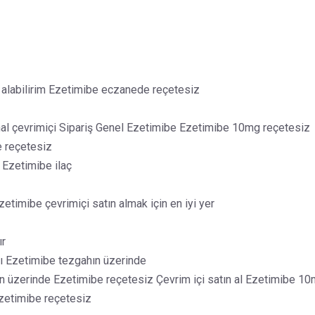
 alabilirim Ezetimibe eczanede reçetesiz
inal çevrimiçi Sipariş Genel Ezetimibe Ezetimibe 10mg reçetesiz
e reçetesiz
Ezetimibe ilaç
Ezetimibe çevrimiçi satın almak için en iyi yer
ır
ı Ezetimibe tezgahın üzerinde
n üzerinde Ezetimibe reçetesiz Çevrim içi satın al Ezetimibe 10
Ezetimibe reçetesiz