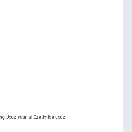
mg Ucuz satın al Ezetimibe ucuz