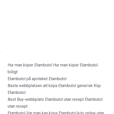
.
.
.
.
.
.
.
.
Hur man köper Etambutol Hur man köper Etambutol
billigt
Etambutol på apoteket Etambutol
Bästa webbplatsen att köpa Etambutol generisk Köp
Etambutol
Best Buy-webbplats Etambutol utan recept Etambutol
utan recept
Etambutol Var man kan köpa Etambutol köp online utan