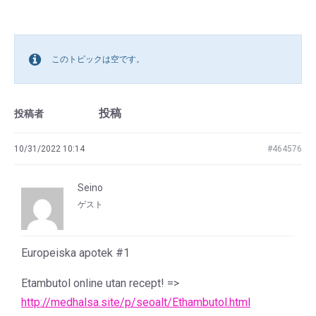
このトピックは空です。
投稿
投稿者
10/31/2022 10:14
#464576
Seino
ゲスト
Europeiska apotek #1
Etambutol online utan recept! =>
http://medhalsa.site/p/seoalt/Ethambutol.html