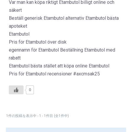
Var man kan köpa riktigt Etambutol billigt online och
säkert
Beställ generisk Etambutol alternativ Etambutol bästa
apoteket
Etambutol
Pris för Etambutol över disk
egennamn för Etambutol Beställning Etambutol med
rabatt
Etambutol bästa stället att köpa online Etambutol
Pris för Etambutol recensioner #axcmsak25
0
1件の投稿を表示中 - 1 - 1件目 (全1件中)