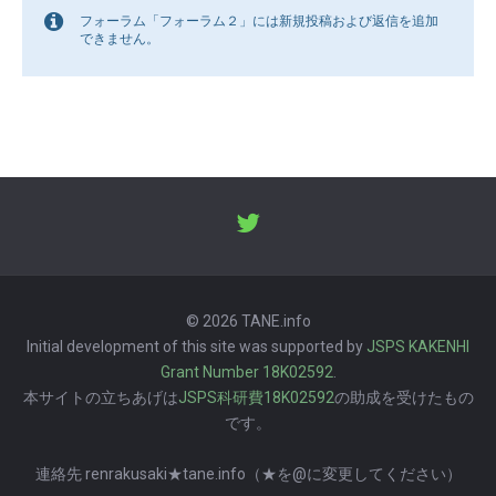
フォーラム「フォーラム２」には新規投稿および返信を追加
できません。
© 2026 TANE.info
Initial development of this site was supported by
JSPS KAKENHI
Grant Number 18K02592
.
本サイトの立ちあげは
JSPS科研費18K02592
の助成を受けたもの
です。
連絡先 renrakusaki★tane.info（★を@に変更してください）