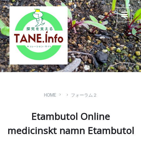
Skip
Skip
Skip
to
to
to
content
main
footer
navigation
HOME
フォーラム２
Etambutol Online
medicinskt namn Etambutol