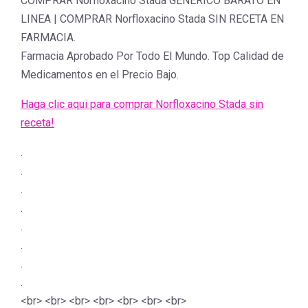
COMPRAR Norfloxacino Stada GENERICO BARATO EN
LINEA | COMPRAR Norfloxacino Stada SIN RECETA EN
FARMACIA.
Farmacia Aprobado Por Todo El Mundo. Top Calidad de
Medicamentos en el Precio Bajo.
Haga clic aqui para comprar Norfloxacino Stada sin
receta!
.
.
.
.
.
.
.
.
<br> <br> <br> <br> <br> <br> <br>