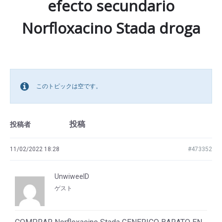
efecto secundario
Norfloxacino Stada droga
このトピックは空です。
投稿
投稿者
11/02/2022 18:28
#473352
UnwiweelD
ゲスト