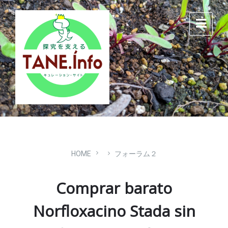
Skip
Skip
Skip
to
to
to
content
main
footer
navigation
HOME
フォーラム２
Comprar barato
Norfloxacino Stada sin