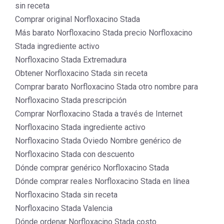
sin receta
Comprar original Norfloxacino Stada
Más barato Norfloxacino Stada precio Norfloxacino
Stada ingrediente activo
Norfloxacino Stada Extremadura
Obtener Norfloxacino Stada sin receta
Comprar barato Norfloxacino Stada otro nombre para
Norfloxacino Stada prescripción
Comprar Norfloxacino Stada a través de Internet
Norfloxacino Stada ingrediente activo
Norfloxacino Stada Oviedo Nombre genérico de
Norfloxacino Stada con descuento
Dónde comprar genérico Norfloxacino Stada
Dónde comprar reales Norfloxacino Stada en línea
Norfloxacino Stada sin receta
Norfloxacino Stada Valencia
Dónde ordenar Norfloxacino Stada costo