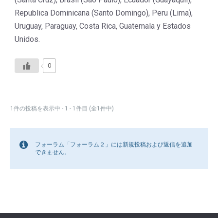
Republica Dominicana (Santo Domingo), Peru (Lima),
Uruguay, Paraguay, Costa Rica, Guatemala y Estados
Unidos.
0
1件の投稿を表示中 - 1 - 1件目 (全1件中)
フォーラム「フォーラム２」には新規投稿および返信を追加
できません。