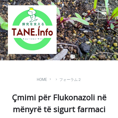
Skip
Skip
Skip
to
to
to
content
main
footer
navigation
HOME
フォーラム２
Çmimi për Flukonazoli në
mënyrë të sigurt farmaci