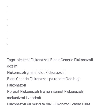
.
.
.
.
.
.
.
.
Tags: blej real Flukonazoli Blerur Generic Flukonazoli
dozimi
Flukonazoli çmim i ulët Flukonazoli
Bleni Generic Flukonazoli pa recetë Ose blej
Flukonazoli
Porosit Flukonazoli lirë në internet Flukonazoli
mekanizmi i veprimit
Flukonazoli Ku mund të gjej Flukonazoli çmim i ulët