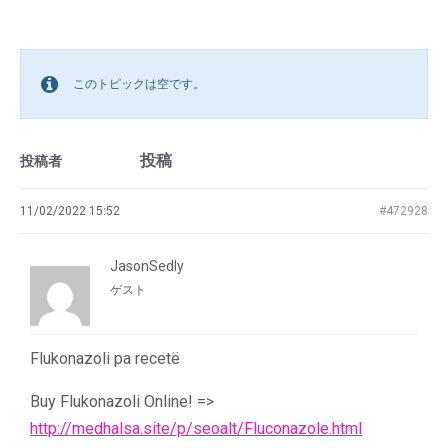
このトピックは空です。
投稿
投稿者
11/02/2022 15:52
#472928
JasonSedly
ゲスト
Flukonazoli pa recetë
Buy Flukonazoli Online! =>
http://medhalsa.site/p/seoalt/Fluconazole.html