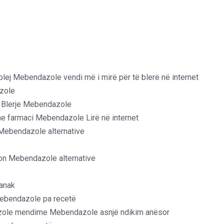
blej Mebendazole vendi më i mirë për të blerë në internet
zole
 Blerje Mebendazole
ne farmaci Mebendazole Lirë në internet
 Mebendazole alternative
on Mebendazole alternative
anak
Mebendazole pa recetë
azole mendime Mebendazole asnjë ndikim anësor