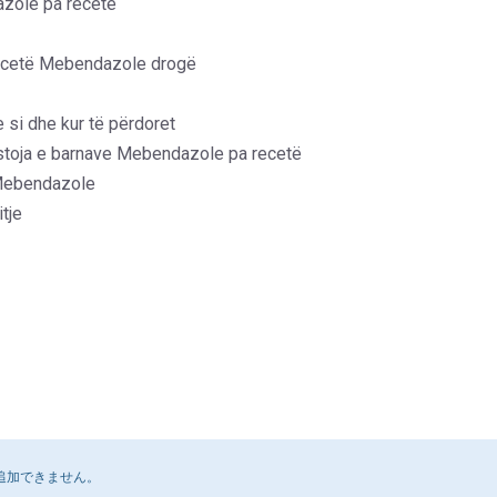
zole pa recetë
recetë Mebendazole drogë
 si dhe kur të përdoret
toja e barnave Mebendazole pa recetë
Mebendazole
tje
追加できません。