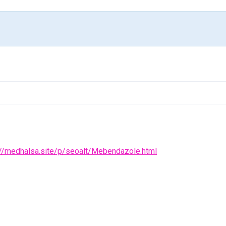
://medhalsa.site/p/seoalt/Mebendazole.html