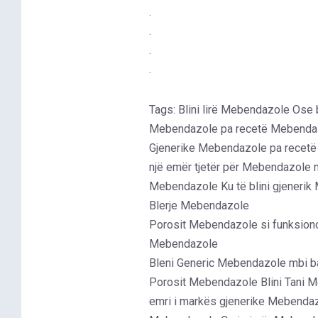
.
.
.
.
Tags: Blini lirë Mebendazole Ose 
Mebendazole pa recetë Mebenda
Gjenerike Mebendazole pa recetë
një emër tjetër për Mebendazole 
Mebendazole Ku të blini gjenerik
Blerje Mebendazole
Porosit Mebendazole si funksion
Mebendazole
Bleni Generic Mebendazole mbi b
Porosit Mebendazole Blini Tani 
emri i markës gjenerike Mebend