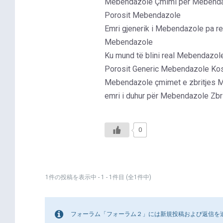
Mebendazole Çmimi për Mebenda
Porosit Mebendazole
Emri gjenerik i Mebendazole pa 
Mebendazole
Ku mund të blini real Mebendazole
Porosit Generic Mebendazole Kos
Mebendazole çmimet e zbritjes 
emri i duhur për Mebendazole Zbri
0
1件の投稿を表示中 - 1 - 1件目 (全1件中)
フォーラム「フォーラム２」には新規投稿および返信を