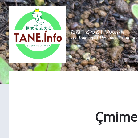
Skip
Skip
Skip
to
to
to
content
main
footer
navigation
たね［どっと］いんふぉ
The Training of Thoughts and Auton
Çmimet