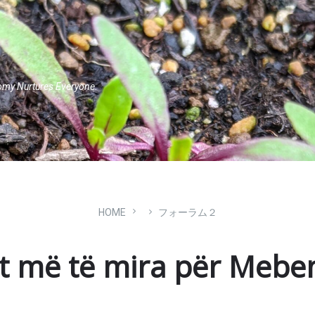
omy Nurtures Everyone.
HOME
フォーラム２
 më të mira për Mebe