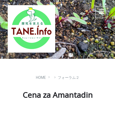
Skip
Skip
Skip
to
to
to
content
main
footer
navigation
HOME
フォーラム２
Cena za Amantadin