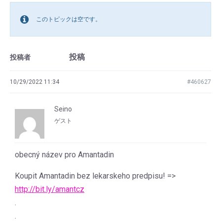
このトピックは空です。
投稿
投稿者
10/29/2022 11:34
#460627
Seino
ゲスト
obecný název pro Amantadin
Koupit Amantadin bez lekarskeho predpisu! =>
http://bit.ly/amantcz
.
.