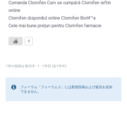
Comanda Clomifen Cum se cumpără Clomifen ieftin
online
Clomifen disponibil online Clomifen BorИ™a
Cele mai bune prețuri pentru Clomifen farmacie
0
1件の投稿を表示中 - 1 - 1件目 (全1件中)
フォーラム「フォーラム２」には新規投稿および返信を追加
できません。