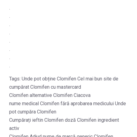
.
.
.
.
.
.
.
.
Tags: Unde pot obține Clomifen Cel mai bun site de
cumpărat Clomifen cu mastercard
Clomifen alternative Clomifen Ciacova
nume medical Clomifen fără aprobarea medicului Unde
pot cumpăra Clomifen
Cumpărați ieftin Clomifen doză Clomifen ingredient
activ
Clomifen Adjud nume de marcă generic Clomifen