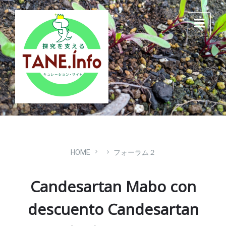
Skip
Skip
Skip
to
to
to
content
main
footer
navigation
HOME
フォーラム２
Candesartan Mabo con
descuento Candesartan