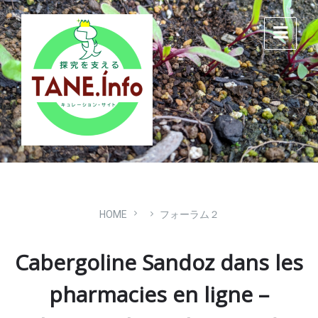
Skip
Skip
Skip
to
to
to
content
main
footer
navigation
HOME
フォーラム２
Cabergoline Sandoz dans les
pharmacies en ligne –