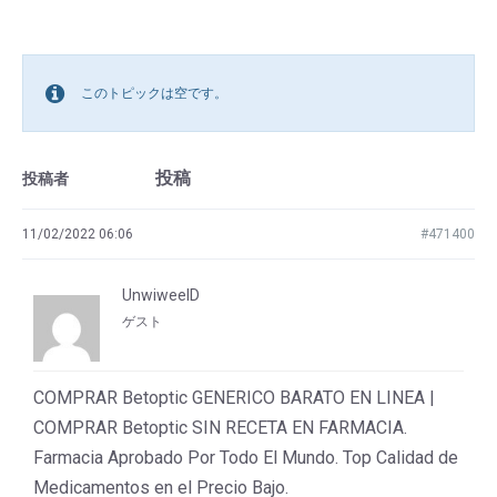
このトピックは空です。
投稿
投稿者
11/02/2022 06:06
#471400
UnwiweelD
ゲスト
COMPRAR Betoptic GENERICO BARATO EN LINEA |
COMPRAR Betoptic SIN RECETA EN FARMACIA.
Farmacia Aprobado Por Todo El Mundo. Top Calidad de
Medicamentos en el Precio Bajo.