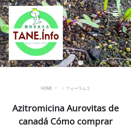
Skip
Skip
Skip
to
to
to
content
main
footer
navigation
HOME
フォーラム２
Azitromicina Aurovitas de
canadá Cómo comprar