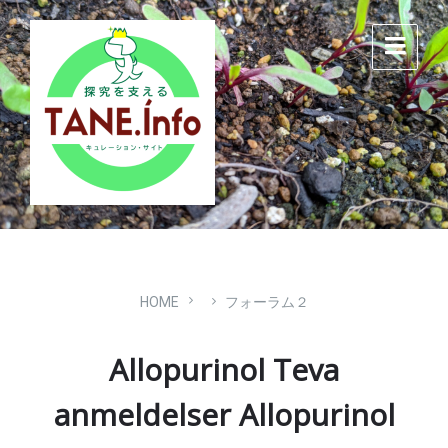
Skip
Skip
Skip
to
to
to
content
main
footer
navigation
HOME
フォーラム２
Allopurinol Teva
anmeldelser Allopurinol