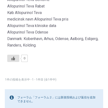
Allopurinol Teva Rabat
Køb Allopurinol Teva
medicinsk navn Allopurinol Teva pris
Allopurinol Teva kliniske data
Allopurinol Teva Odense
Danmark: Kobenhavn, Arhus, Odense, Aalborg, Esbjerg,
Randers, Kolding.
0
1件の投稿を表示中 - 1 - 1件目 (全1件中)
フォーラム「フォーラム２」には新規投稿および返信を追加
できません。