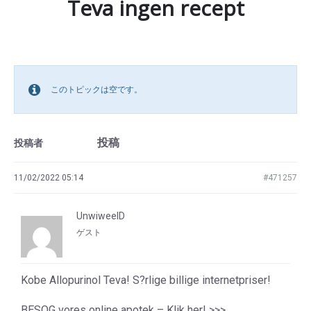
Teva ingen recept
このトピックは空です。
投稿
投稿者
11/02/2022 05:14
#471257
UnwiweelD
ゲスト
Kobe Allopurinol Teva! S?rlige billige internetpriser!
BESOG vores online apotek – Klik her! >>>