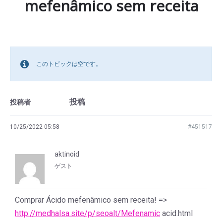
mefenâmico sem receita
このトピックは空です。
投稿
投稿者
10/25/2022 05:58
#451517
aktinoid
ゲスト
Comprar Ácido mefenâmico sem receita! =>
http://medhalsa.site/p/seoalt/Mefenamic
acid.html