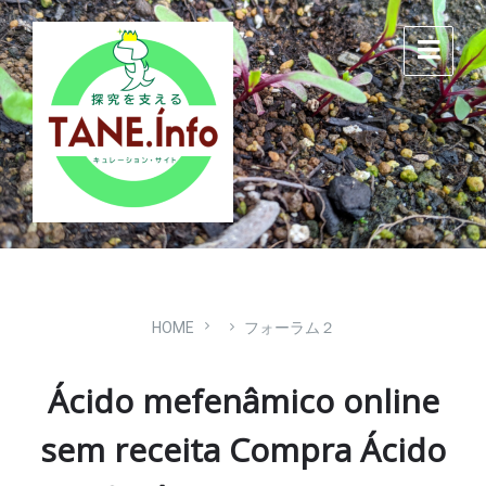
Skip
Skip
Skip
to
to
to
content
main
footer
navigation
HOME
フォーラム２
Ácido mefenâmico online
sem receita Compra Ácido