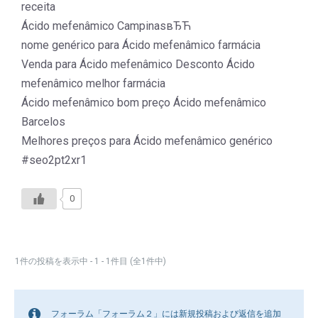
receita
Ácido mefenâmico CampinasвЂЋ
nome genérico para Ácido mefenâmico farmácia
Venda para Ácido mefenâmico Desconto Ácido
mefenâmico melhor farmácia
Ácido mefenâmico bom preço Ácido mefenâmico
Barcelos
Melhores preços para Ácido mefenâmico genérico
#seo2pt2xr1
0
1件の投稿を表示中 - 1 - 1件目 (全1件中)
フォーラム「フォーラム２」には新規投稿および返信を追加