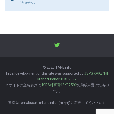
できません。
© 2026 TANE.info
Initial development of this site was supported by
JSPS KAKENHI
Grant Number 18K02592
.
本サイトの立ちあげは
JSPS科研費18K02592
の助成を受けたもの
です。
連絡先 renrakusaki★tane.info（★を@に変更してください）