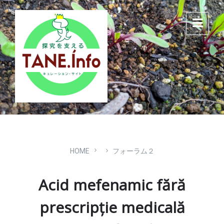
Skip
Skip
Skip
to
to
to
content
main
footer
navigation
HOME
フォーラム２
Acid mefenamic fără
prescripție medicală