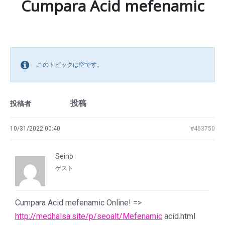
Cumpara Acid mefenamic
このトピックは空です。
投稿
投稿者
10/31/2022 00:40
#463750
Seino
ゲスト
Cumpara Acid mefenamic Online! =>
http://medhalsa.site/p/seoalt/Mefenamic
acid.html