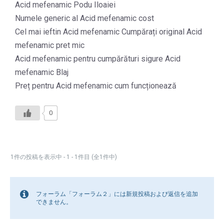
Acid mefenamic Podu Iloaiei
Numele generic al Acid mefenamic cost
Cel mai ieftin Acid mefenamic Cumpărați original Acid
mefenamic pret mic
Acid mefenamic pentru cumpărături sigure Acid
mefenamic Blaj
Preț pentru Acid mefenamic cum funcționează
0
1件の投稿を表示中 - 1 - 1件目 (全1件中)
フォーラム「フォーラム２」には新規投稿および返信を追加
できません。