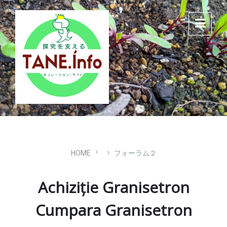
Skip
Skip
Skip
to
to
to
content
main
footer
navigation
HOME
フォーラム２
Achiziție Granisetron
Cumpara Granisetron