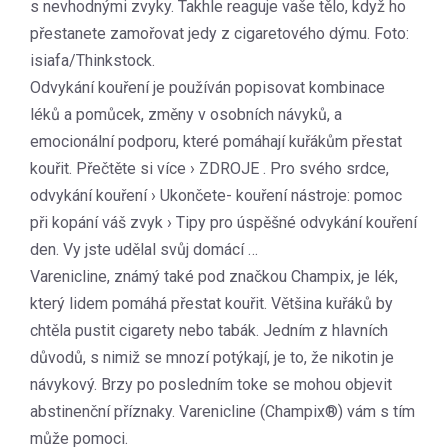
s nevhodnými zvyky. Takhle reaguje vaše tělo, když ho
přestanete zamořovat jedy z cigaretového dýmu. Foto:
isiafa/Thinkstock.
Odvykání kouření je používán popisovat kombinace
léků a pomůcek, změny v osobních návyků, a
emocionální podporu, které pomáhají kuřákům přestat
kouřit. Přečtěte si více › ZDROJE . Pro svého srdce,
odvykání kouření › Ukončete- kouření nástroje: pomoc
při kopání váš zvyk › Tipy pro úspěšné odvykání kouření
den. Vy jste udělal svůj domácí …
Varenicline, známý také pod značkou Champix, je lék,
který lidem pomáhá přestat kouřit. Většina kuřáků by
chtěla pustit cigarety nebo tabák. Jedním z hlavních
důvodů, s nimiž se mnozí potýkají, je to, že nikotin je
návykový. Brzy po posledním toke se mohou objevit
abstinenční příznaky. Varenicline (Champix®) vám s tím
může pomoci.