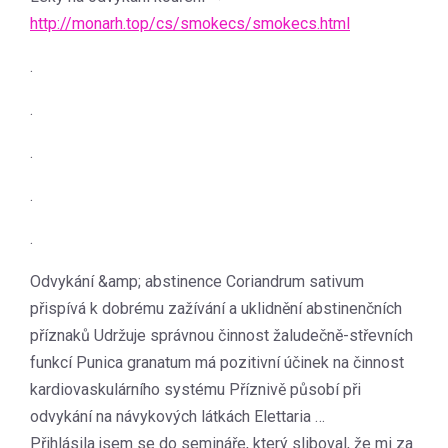
http://monarh.top/cs/smokecs/smokecs.html
.
.
.
.
.
Odvykání &amp; abstinence Coriandrum sativum
přispívá k dobrému zažívání a uklidnění abstinenčních
příznaků Udržuje správnou činnost žaludečně-střevních
funkcí Punica granatum má pozitivní účinek na činnost
kardiovaskulárního systému Příznivě působí při
odvykání na návykových látkách Elettaria …
Přihlásila jsem se do semináře, který sliboval, že mi za