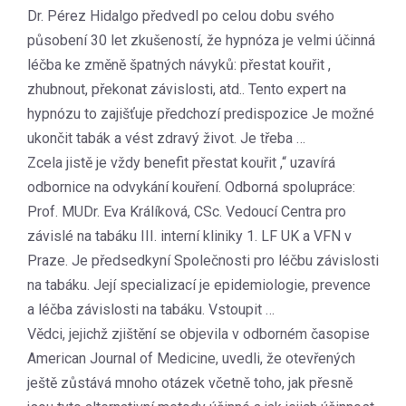
Dr. Pérez Hidalgo předvedl po celou dobu svého
působení 30 let zkušeností, že hypnóza je velmi účinná
léčba ke změně špatných návyků: přestat kouřit ,
zhubnout, překonat závislosti, atd.. Tento expert na
hypnózu to zajišťuje předchozí predispozice Je možné
ukončit tabák a vést zdravý život. Je třeba …
Zcela jistě je vždy benefit přestat kouřit ,“ uzavírá
odbornice na odvykání kouření. Odborná spolupráce:
Prof. MUDr. Eva Králíková, CSc. Vedoucí Centra pro
závislé na tabáku III. interní kliniky 1. LF UK a VFN v
Praze. Je předsedkyní Společnosti pro léčbu závislosti
na tabáku. Její specializací je epidemiologie, prevence
a léčba závislosti na tabáku. Vstoupit …
Vědci, jejichž zjištění se objevila v odborném časopise
American Journal of Medicine, uvedli, že otevřených
ještě zůstává mnoho otázek včetně toho, jak přesně