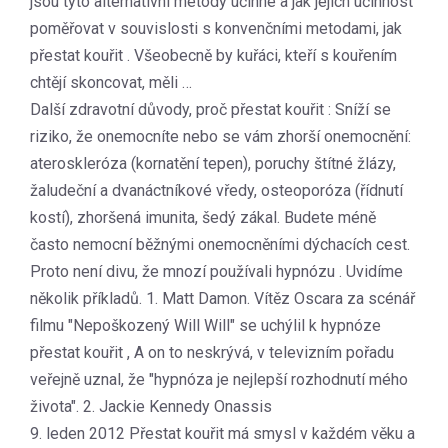
jsou tyto alternativní metody účinné a jak jejich účinnost
poměřovat v souvislosti s konvenčními metodami, jak
přestat kouřit . Všeobecně by kuřáci, kteří s kouřením
chtějí skoncovat, měli …
Další zdravotní důvody, proč přestat kouřit : Sníží se
riziko, že onemocníte nebo se vám zhorší onemocnění:
ateroskleróza (kornatění tepen), poruchy štítné žlázy,
žaludeční a dvanáctníkové vředy, osteoporóza (řídnutí
kostí), zhoršená imunita, šedý zákal. Budete méně
často nemocní běžnými onemocněními dýchacích cest.
Proto není divu, že mnozí používali hypnózu . Uvidíme
několik příkladů. 1. Matt Damon. Vítěz Oscara za scénář
filmu "Nepoškozený Will Will" se uchýlil k hypnóze
přestat kouřit , A on to neskrývá, v televizním pořadu
veřejně uznal, že "hypnóza je nejlepší rozhodnutí mého
života". 2. Jackie Kennedy Onassis
9. leden 2012 Přestat kouřit má smysl v každém věku a