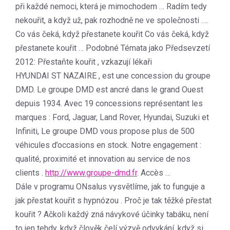
při každé nemoci, která je mimochodem … Radím tedy
nekouřit, a když už, pak rozhodně ne ve společnosti ….
Co vás čeká, když přestanete kouřit Co vás čeká, když
přestanete kouřit … Podobné Témata jako Předsevzetí
2012: Přestaňte kouřit , vzkazují lékaři
HYUNDAI ST NAZAIRE , est une concession du groupe
DMD. Le groupe DMD est ancré dans le grand Ouest
depuis 1934. Avec 19 concessions représentant les
marques : Ford, Jaguar, Land Rover, Hyundai, Suzuki et
Infiniti, Le groupe DMD vous propose plus de 500
véhicules d’occasions en stock. Notre engagement :
qualité, proximité et innovation au service de nos
clients .
http://www.groupe-dmd.fr
. Accès …
Dále v programu ONsalus vysvětlíme, jak to funguje a
jak přestat kouřit s hypnózou . Proč je tak těžké přestat
kouřit ? Ačkoli každý zná návykové účinky tabáku, není
to jen tehdy, když člověk čelí výzvě odvykání, když si