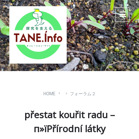
Skip
Skip
Skip
to
to
to
content
main
footer
navigation
HOME
フォーラム２
přestat kouřit radu –
п»їPřírodní látky