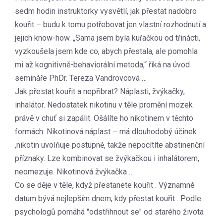
sedm hodin instruktorky vysvětlí, jak přestat nadobro
kouřit – budu k tomu potřebovat jen vlastní rozhodnutí a
jejich know-how. „Sama jsem byla kuřačkou od třinácti,
vyzkoušela jsem kde co, abych přestala, ale pomohla
mi až kognitivně-behaviorální metoda,“ říká na úvod
semináře PhDr. Tereza Vandrovcová …
Jak přestat kouřit a nepřibrat? Náplasti, žvýkačky,
inhalátor. Nedostatek nikotinu v těle promění mozek
právě v chuť si zapálit. Ošálíte ho nikotinem v těchto
formách: Nikotinová náplast – má dlouhodobý účinek
,nikotin uvolňuje postupně, takže nepocítíte abstinenční
příznaky. Lze kombinovat se žvýkačkou i inhalátorem,
neomezuje. Nikotinová žvýkačka …
Co se děje v těle, když přestanete kouřit . Významné
datum bývá nejlepším dnem, kdy přestat kouřit . Podle
psychologů pomáhá "odstřihnout se" od starého života