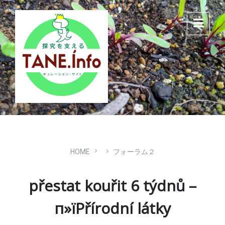
Skip
Skip
Skip
to
to
to
content
main
footer
navigation
HOME
フォーラム２
přestat kouřit 6 týdnů –
п»їPřírodní látky