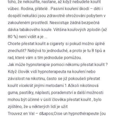
toho, že nekouříte, nastane, až když nebudete kouřit
vůbec. Rodina, přátelé . Pasivní kouření škodí – děti i
dospělí nekuřáci jsou zdravotně ohrožováni pobytem v
zakouřeném prostředí. Neexistuje žádná bezpečná
dávka tabákového kouře. Většina kouřových zplodin (až
80 %) není vidět a je …
Chcete přestat kouřit a cigarety si pokud možno úplně
znechutit? Nebývá to jednoduché, a proto je tu 8 tipů a
rad, které vám s tím jednoduše pomůžou.
Jak může hypnoterapie pomoci někomu přestat kouřit ?
Když člověk vidí hypnoterapeuta na kouření nebo
závislost na nikotinu, často se již pokoušeli přestat
kouřit vícekrát jinými metodami.1 Ačkoli nikotinová
guma, pastilky, náplasti, poradenství a další možnosti
mohou být účinné v úsilí člověka přestat kouřit , bylo
zjištěno, že u některých lidí je užit
Trouvez en Val – d&apos;Oise un hypnothérapeute (ou