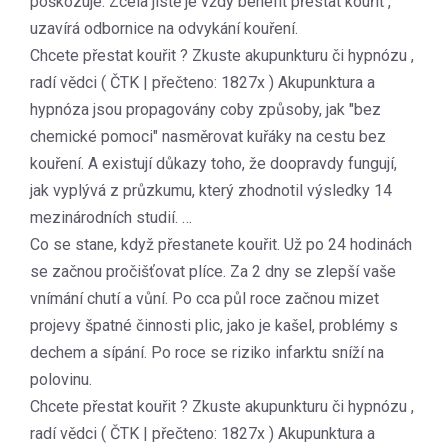
poškozuje. Zcela jistě je vždy benefit přestat kouřit ,“
uzavírá odbornice na odvykání kouření.
Chcete přestat kouřit ? Zkuste akupunkturu či hypnózu ,
radí vědci ( ČTK | přečteno: 1827x ) Akupunktura a
hypnóza jsou propagovány coby způsoby, jak "bez
chemické pomoci" nasměrovat kuřáky na cestu bez
kouření. A existují důkazy toho, že doopravdy fungují,
jak vyplývá z průzkumu, který zhodnotil výsledky 14
mezinárodních studií. …
Co se stane, když přestanete kouřit. Už po 24 hodinách
se začnou pročišťovat plíce. Za 2 dny se zlepší vaše
vnímání chutí a vůní. Po cca půl roce začnou mizet
projevy špatné činnosti plic, jako je kašel, problémy s
dechem a sípání. Po roce se riziko infarktu sníží na
polovinu.
Chcete přestat kouřit ? Zkuste akupunkturu či hypnózu ,
radí vědci ( ČTK | přečteno: 1827x ) Akupunktura a