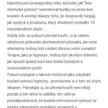
hypnóza jsou propagovány coby způsoby, jak "bez
chemické pomoci" nasměrovat kuřáky na cestu bez
kouření. A existují důkazy toho, že doopravdy fungují,
jak vyplývá z průzkumu, který zhodnotil výsledky 14
mezinárodních studií. …
Každý, kdo se pokusil přestat kouřit , si je vědom
obtížnosti překonání abstinenčních příznaků, ale nové
alternativy mohou tuto osobní obnovu velmi usnadnit.
Terapie, jako je hypnóza , mohou být skvělým řešením,
jak opustit špatný kouř bez tolika fyzických a
emocionálních potíží.
Pokud uvažujete o takové možnosti jako odvykání
kouření pomocí hypnózy , promluvíme si o tom se svým
lékařem. Pamatujte si, že přestat kouřit není nikdy
pozdě, a čím dříve to uděláte, tím větší je
pravděpodobnost, že budete mít možnost vyhnout se
mnoha zdravotních problémů spojených s …