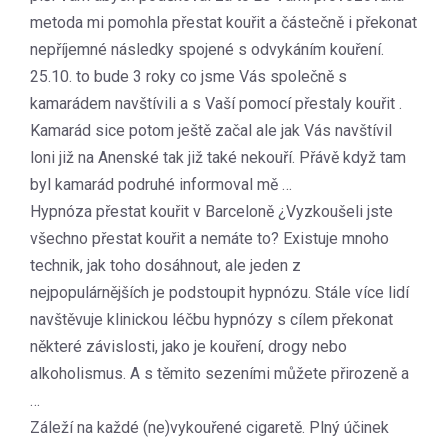
metoda mi pomohla přestat kouřit a částečně i překonat
nepříjemné následky spojené s odvykáním kouření.
25.10. to bude 3 roky co jsme Vás společně s
kamarádem navštívili a s Vaší pomocí přestaly kouřit .
Kamarád sice potom ještě začal ale jak Vás navštívil
loni již na Anenské tak již také nekouří. Přávě když tam
byl kamarád podruhé informoval mě …
Hypnóza přestat kouřit v Barceloně ¿Vyzkoušeli jste
všechno přestat kouřit a nemáte to? Existuje mnoho
technik, jak toho dosáhnout, ale jeden z
nejpopulárnějších je podstoupit hypnózu. Stále více lidí
navštěvuje klinickou léčbu hypnózy s cílem překonat
některé závislosti, jako je kouření, drogy nebo
alkoholismus. A s těmito sezeními můžete přirozeně a
…
Záleží na každé (ne)vykouřené cigaretě. Plný účinek