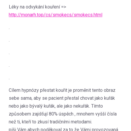
Léky na odvykání kouření =>
http://monarh.top/cs/smokecs/smokecs.html
.
.
.
.
.
Cílem hypnózy přestat kouřit je proměnit tento obraz
sebe sama, aby se pacient přestal chovat jako kuřák
nebo jako bývalý kuřák, ale jako nekuřák. Tímto
způsobem zajišťují 80% úspěch , mnohem vyšší čísla
než ti, kteří to zkusí tradičními metodami.
píši Vám abych poděkoval za to že Vámi provozovaná